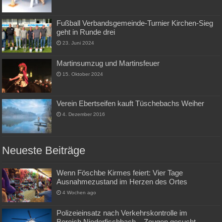
Fußball Verbandsgemeinde-Turnier Kirchen-Sieg
geht in Runde drei
23. Juni 2024
Martinsumzug und Martinsfeuer
15. Oktober 2024
Verein Ebertseifen kauft Tüschebachs Weiher
4. Dezember 2016
Neueste Beiträge
Wenn Föschbe Kirmes feiert: Vier Tage
Ausnahmezustand im Herzen des Ortes
4 Wochen ago
Polizeieinsatz nach Verkehrskontrolle im
Bereich Niederfischbach – Zeugen gesucht