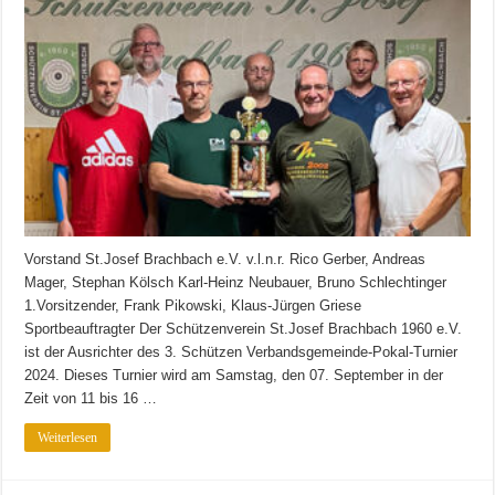
der
Schützen
findet
diese
Jahr
in
Brachbach
statt
Vorstand St.Josef Brachbach e.V. v.l.n.r. Rico Gerber, Andreas
Mager, Stephan Kölsch Karl-Heinz Neubauer, Bruno Schlechtinger
1.Vorsitzender, Frank Pikowski, Klaus-Jürgen Griese
Sportbeauftragter Der Schützenverein St.Josef Brachbach 1960 e.V.
ist der Ausrichter des 3. Schützen Verbandsgemeinde-Pokal-Turnier
2024. Dieses Turnier wird am Samstag, den 07. September in der
Zeit von 11 bis 16 …
Weiterlesen