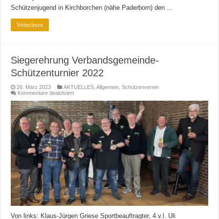
Schützenjugend in Kirchborchen (nähe Paderborn) den …
Weiterlesen
Siegerehrung Verbandsgemeinde-
Schützenturnier 2022
26. März 2023
AKTUELLES
,
Allgemein
,
Schützenverein
für
Kommentare deaktiviert
Siegerehrung
Verbandsgemeinde-
Schützenturnier
2022
Von links: Klaus-Jürgen Griese Sportbeauftragter, 4.v.l. Uli