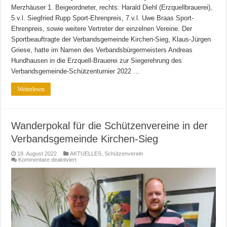
Merzhäuser 1. Beigeordneter, rechts: Harald Diehl (Erzquellbrauerei),
5.v.l. Siegfried Rupp Sport-Ehrenpreis, 7.v.l. Uwe Braas Sport-
Ehrenpreis, sowie weitere Vertreter der einzelnen Vereine. Der
Sportbeauftragte der Verbandsgemeinde Kirchen-Sieg, Klaus-Jürgen
Griese, hatte im Namen des Verbandsbürgermeisters Andreas
Hundhausen in die Erzquell-Brauerei zur Siegerehrung des
Verbandsgemeinde-Schützenturnier 2022 …
Weiterlesen
Wanderpokal für die Schützenvereine in der
Verbandsgemeinde Kirchen-Sieg
18. August 2022
AKTUELLES
,
Schützenverein
für
Kommentare deaktiviert
Wanderpokal
für
die
Schützenvereine
in
der
Verbandsgemeinde
Kirchen-
Sieg