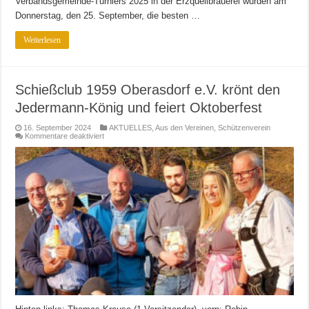
Verbandsgemeinde-Turniers 2025 in der Erzquellbrauerei wurden am
Donnerstag, den 25. September, die besten …
Weiterlesen
Schießclub 1959 Oberasdorf e.V. krönt den
Jedermann-König und feiert Oktoberfest
16. September 2024
AKTUELLES
,
Aus den Vereinen
,
Schützenverein
für
Kommentare deaktiviert
Schießclub
1959
Oberasdorf
e.V.
krönt
den
Jedermann-
König
und
feiert
Oktoberfest