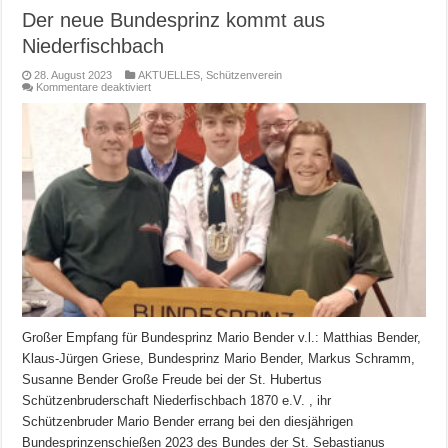
Der neue Bundesprinz kommt aus
Niederfischbach
28. August 2023
AKTUELLES
,
Schützenverein
für
Kommentare deaktiviert
Der
neue
Bundesprinz
kommt
aus
Niederfischbach
Großer Empfang für Bundesprinz Mario Bender v.l.: Matthias Bender,
Klaus-Jürgen Griese, Bundesprinz Mario Bender, Markus Schramm,
Susanne Bender Große Freude bei der St. Hubertus
Schützenbruderschaft Niederfischbach 1870 e.V. , ihr
Schützenbruder Mario Bender errang bei den diesjährigen
Bundesprinzenschießen 2023 des Bundes der St. Sebastianus