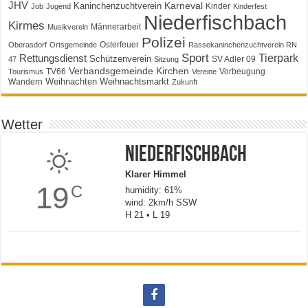
JHV
Karneval
Kaninchenzuchtverein
Kinder
Job
Jugend
Kinderfest
Niederfischbach
Kirmes
Männerarbeit
Musikverein
Polizei
Osterfeuer
Oberasdorf
Ortsgemeinde
Rassekaninchenzuchtverein RN
Sport
Tierpark
Rettungsdienst
Schützenverein
SV Adler 09
47
Sitzung
Verbandsgemeinde Kirchen
TV66
Vorbeugung
Tourismus
Vereine
Weihnachten
Weihnachtsmarkt
Wandern
Zukunft
Wetter
Niederfischbach
Klarer Himmel
19
C
humidity: 61%
wind: 2km/h SSW
H 21 • L 19