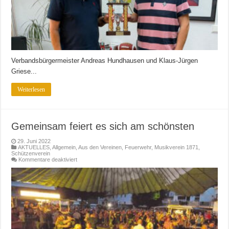
Verbandsbürgermeister Andreas Hundhausen und Klaus-Jürgen
Griese...
Weiterlesen
Gemeinsam feiert es sich am schönsten
29. Juni 2022
AKTUELLES
,
Allgemein
,
Aus den Vereinen
,
Feuerwehr
,
Musikverein 1871
,
Schützenverein
für
Kommentare deaktiviert
Gemeinsam
feiert
es
sich
am
schönsten