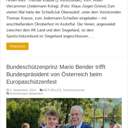
Hinten links: Thomas Krause (1.Vorsitzender), vorn: Robin
Vercammen (Jedermann König). (Foto: Klaus-Jürgen Griese) Zum
vierten Mal hatte der Schießclub Oberasdorf, unter dem Vorsitzenden
Thomas Krause, zum Jedermann-Schießen eingeladen – mit
anschließendem Oktoberfest im Asdorftal. Der Verein, angesiedelt
zwischen dem AK Land und dem Siegerland, ist dem
Sportschützenbund im Siegerland angeschlossen. …
Weiterlesen
Bundeschützenprinz Mario Bender trifft
Bundespräsident von Österreich beim
Europaschützenfest
2. September 2024
AKTUELLES
,
Schützenverein
für
Kommentare deaktiviert
Bundeschützenprinz
Mario
Bender
trifft
Bundespräsident
von
Österreich
beim
Europaschützenfest