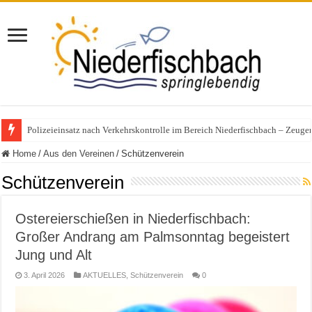
Polizeieinsatz nach Verkehrskontrolle im Bereich Niederfischbach – Zeuge
Home
/
Aus den Vereinen
/
Schützenverein
Schützenverein
Ostereierschießen in Niederfischbach:
Großer Andrang am Palmsonntag begeistert
Jung und Alt
3. April 2026
AKTUELLES
,
Schützenverein
0