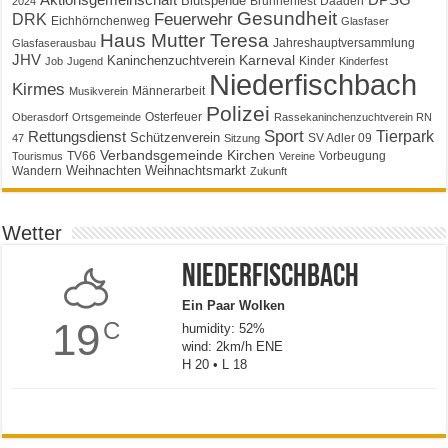
Blutspende
Brunnenfest
Daaden
2024
Gesundheit
Feuerwehr
DRK
Eichhörnchenweg
Glasfaser
Haus Mutter Teresa
Jahreshauptversammlung
Glasfaserausbau
JHV
Karneval
Kaninchenzuchtverein
Kinder
Job
Jugend
Kinderfest
Niederfischbach
Kirmes
Männerarbeit
Musikverein
Polizei
Osterfeuer
Oberasdorf
Ortsgemeinde
Rassekaninchenzuchtverein RN
Sport
Tierpark
Rettungsdienst
Schützenverein
SV Adler 09
47
Sitzung
Verbandsgemeinde Kirchen
TV66
Vorbeugung
Tourismus
Vereine
Weihnachten
Weihnachtsmarkt
Wandern
Zukunft
Wetter
Niederfischbach
Ein Paar Wolken
19
C
humidity: 52%
wind: 2km/h ENE
H 20 • L 18