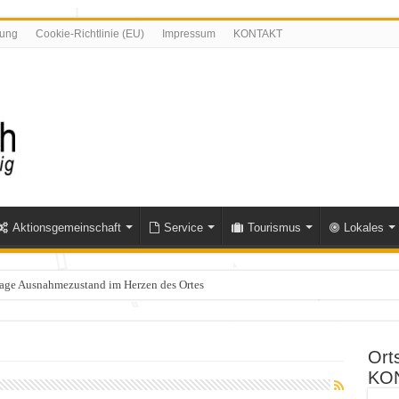
rung
Cookie-Richtlinie (EU)
Impressum
KONTAKT
Aktionsgemeinschaft
Service
Tourismus
Lokales
Tage Ausnahmezustand im Herzen des Ortes
olle im Bereich Niederfischbach – Zeugen gesucht
Ort
KO