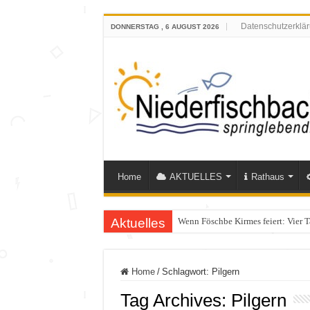
Datenschutzerklä
DONNERSTAG , 6 AUGUST 2026
Home
AKTUELLES
Rathaus
Aktuelles
Wenn Föschbe Kirmes feiert: Vier 
Polizeieinsatz nach Verkehrskontr
Home
/
Schlagwort:
Pilgern
Tag Archives:
Pilgern