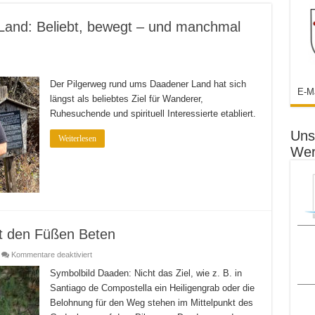
Land: Beliebt, bewegt – und manchmal
Der Pilgerweg rund ums Daadener Land hat sich
E-M
längst als beliebtes Ziel für Wanderer,
Ruhesuchende und spirituell Interessierte etabliert.
Uns
Weiterlesen
Wer
it den Füßen Beten
für
Kommentare deaktiviert
Beim
Pilgertag
Symbolbild Daaden: Nicht das Ziel, wie z. B. in
in
Santiago de Compostella ein Heiligengrab oder die
Daaden
mit
Belohnung für den Weg stehen im Mittelpunkt des
den
Füßen