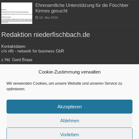
Ehrenamtliche Unterstützung für die Föschber
Kirmes gesucht
18. Mai 2026
Redaktion niederfischbach.de
Kontaktdaten:
c/o nfb - network for business GbR
z.Hd. Gerd Braas
Konrad-Adenauer-Str. 148
Cookie-Zustimmung verwalten
57572 Niederfischbach
Wir verwenden Cookies, um unsere Website und unseren Service zu
optimieren.
Tel.: 0 27 34 / 479 112
E-Mail: redaktion@niederfischbach.info
Akzeptieren
Ablehnen
Betreut von
nfb - network for business GbR
| Konrad-Adenenauer-Str. 148 |
57572 Niederfischbach
Vorlieben