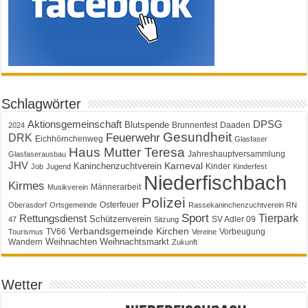
Schlagwörter
Aktionsgemeinschaft
DPSG
Blutspende
Brunnenfest
Daaden
2024
Gesundheit
Feuerwehr
DRK
Eichhörnchenweg
Glasfaser
Haus Mutter Teresa
Jahreshauptversammlung
Glasfaserausbau
JHV
Karneval
Kaninchenzuchtverein
Kinder
Job
Jugend
Kinderfest
Niederfischbach
Kirmes
Männerarbeit
Musikverein
Polizei
Osterfeuer
Oberasdorf
Ortsgemeinde
Rassekaninchenzuchtverein RN
Sport
Tierpark
Rettungsdienst
Schützenverein
SV Adler 09
47
Sitzung
Verbandsgemeinde Kirchen
TV66
Vorbeugung
Tourismus
Vereine
Weihnachten
Weihnachtsmarkt
Wandern
Zukunft
Wetter