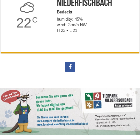
Niederfischbach
Bedeckt
22
C
humidity: 45%
wind: 2km/h NW
H 23 • L 21