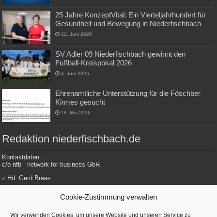
25 Jahre KonzeptVital: Ein Vierteljahrhundert für
Gesundheit und Bewegung in Niederfischbach
22. Juni 2026
SV Adler 09 Niederfischbach gewinnt den
Fußball-Kreispokal 2026
4. Juni 2026
Ehrenamtliche Unterstützung für die Föschber
Kirmes gesucht
18. Mai 2026
Redaktion niederfischbach.de
Kontaktdaten:
c/o nfb - network for business GbR
z.Hd. Gerd Braas
Konrad-Adenauer-Str. 148
Cookie-Zustimmung verwalten
57572 Niederfischbach
Wir verwenden Cookies, um unsere Website und unseren Service zu