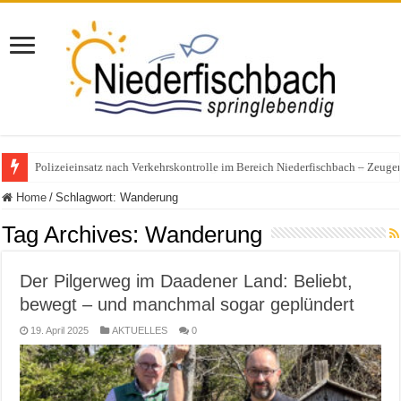
Polizeieinsatz nach Verkehrskontrolle im Bereich Niederfischbach – Zeuge
Home
/
Schlagwort:
Wanderung
Tag Archives:
Wanderung
Der Pilgerweg im Daadener Land: Beliebt,
bewegt – und manchmal sogar geplündert
19. April 2025
AKTUELLES
0