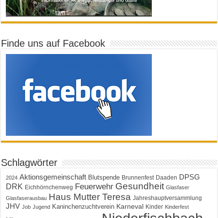
Finde uns auf Facebook
Schlagwörter
Aktionsgemeinschaft
DPSG
Blutspende
Brunnenfest
Daaden
2024
Gesundheit
Feuerwehr
DRK
Eichhörnchenweg
Glasfaser
Haus Mutter Teresa
Jahreshauptversammlung
Glasfaserausbau
JHV
Karneval
Kaninchenzuchtverein
Kinder
Job
Jugend
Kinderfest