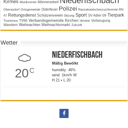
Niederfischbach
Kirmes
Männerarbeit
Musikverein
Polizei
Osterfeuer
Oberasdorf
Ortsgemeinde
Rassekaninchenzuchtverein RN
Sport
Tierpark
Rettungsdienst
Schützenverein
SV Adler 09
47
Sitzung
Verbandsgemeinde Kirchen
TV66
Vorbeugung
Tourismus
Vereine
Weihnachten
Weihnachtsmarkt
Wandern
Zukunft
Wetter
Niederfischbach
Mäßig Bewölkt
20
C
humidity: 46%
wind: 1km/h W
H 21 • L 20