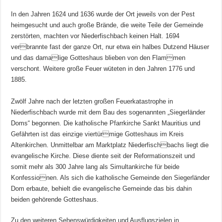
In den Jahren 1624 und 1636 wurde der Ort jeweils von der Pest
heimgesucht und auch große Brände, die weite Teile der Gemeinde
zerstörten, machten vor Niederfischbach keinen Halt. 1694
verbrannte fast der ganze Ort, nur etwa ein halbes Dutzend Häuser
und das damalige Gotteshaus blieben von den Flammen
verschont. Weitere große Feuer wüteten in den Jahren 1776 und
1885.
Zwölf Jahre nach der letzten großen Feuerkatastrophe in
Niederfischbach wurde mit dem Bau des sogenannten „Siegerländer
Doms“ begonnen. Die katholische Pfarrkirche Sankt Mauritius und
Gefährten ist das einzige viertürmige Gotteshaus im Kreis
Altenkirchen. Unmittelbar am Marktplatz Niederfischbachs liegt die
evangelische Kirche. Diese diente seit der Reformationszeit und
somit mehr als 300 Jahre lang als Simultankirche für beide
Konfessionen. Als sich die katholische Gemeinde den Siegerländer
Dom erbaute, behielt die evangelische Gemeinde das bis dahin
beiden gehörende Gotteshaus.
Zu den weiteren Sehenswürdigkeiten und Ausflugszielen in