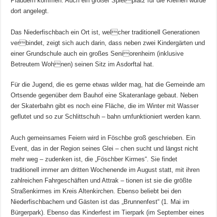
Plaudern kommen. Auch ein großer Spielplatz für die Kleinen wurde
dort angelegt.
Das Niederfischbach ein Ort ist, welcher traditionell Generationen
verbindet, zeigt sich auch darin, dass neben zwei Kindergärten und
einer Grundschule auch ein großes Seniorenheim (inklusive
Betreutem Wohnen) seinen Sitz im Asdorftal hat.
Für die Jugend, die es gerne etwas wilder mag, hat die Gemeinde am
Ortsende gegenüber dem Bauhof eine Skateranlage gebaut. Neben
der Skaterbahn gibt es noch eine Fläche, die im Winter mit Wasser
geflutet und so zur Schlittschuh – bahn umfunktioniert werden kann.
Auch gemeinsames Feiern wird in Föschbe groß geschrieben. Ein
Event, das in der Region seines Glei – chen sucht und längst nicht
mehr weg – zudenken ist, die „Föschber Kirmes“. Sie findet
traditionell immer am dritten Wochenende im August statt, mit ihren
zahlreichen Fahrgeschäften und Attrak – tionen ist sie die größte
Straßenkirmes im Kreis Altenkirchen. Ebenso beliebt bei den
Niederfischbachern und Gästen ist das „Brunnenfest“ (1. Mai im
Bürgerpark). Ebenso das Kinderfest im Tierpark (im September eines