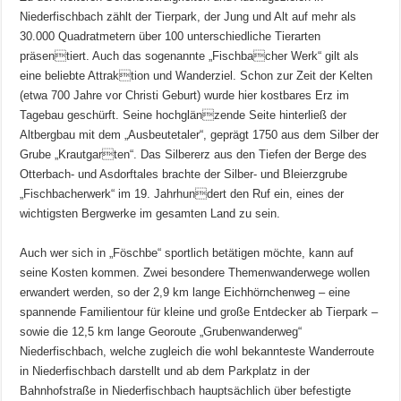
Niederfischbach zählt der Tierpark, der Jung und Alt auf mehr als
30.000 Quadratmetern über 100 unterschiedliche Tierarten
präsentiert. Auch das sogenannte „Fischbacher Werk“ gilt als
eine beliebte Attraktion und Wanderziel. Schon zur Zeit der Kelten
(etwa 700 Jahre vor Christi Geburt) wurde hier kostbares Erz im
Tagebau geschürft. Seine hochglänzende Seite hinterließ der
Altbergbau mit dem „Ausbeutetaler“, geprägt 1750 aus dem Silber der
Grube „Krautgarten“. Das Silbererz aus den Tiefen der Berge des
Otterbach- und Asdorftales brachte der Silber- und Bleierzgrube
„Fischbacherwerk“ im 19. Jahrhundert den Ruf ein, eines der
wichtigsten Bergwerke im gesamten Land zu sein.
Auch wer sich in „Föschbe“ sportlich betätigen möchte, kann auf
seine Kosten kommen. Zwei besondere Themenwanderwege wollen
erwandert werden, so der 2,9 km lange Eichhörnchenweg – eine
spannende Familientour für kleine und große Entdecker ab Tierpark –
sowie die 12,5 km lange Georoute „Grubenwanderweg“
Niederfischbach, welche zugleich die wohl bekannteste Wanderroute
in Niederfischbach darstellt und ab dem Parkplatz in der
Bahnhofstraße in Niederfischbach hauptsächlich über befestigte