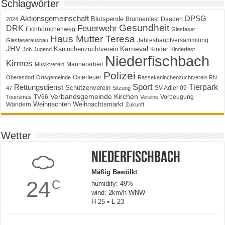
Schlagwörter
Aktionsgemeinschaft
DPSG
Blutspende
Brunnenfest
Daaden
2024
Gesundheit
Feuerwehr
DRK
Eichhörnchenweg
Glasfaser
Haus Mutter Teresa
Jahreshauptversammlung
Glasfaserausbau
JHV
Karneval
Kaninchenzuchtverein
Kinder
Job
Jugend
Kinderfest
Niederfischbach
Kirmes
Männerarbeit
Musikverein
Polizei
Osterfeuer
Oberasdorf
Ortsgemeinde
Rassekaninchenzuchtverein RN
Sport
Tierpark
Rettungsdienst
Schützenverein
SV Adler 09
47
Sitzung
Verbandsgemeinde Kirchen
TV66
Vorbeugung
Tourismus
Vereine
Weihnachten
Weihnachtsmarkt
Wandern
Zukunft
Wetter
Niederfischbach
Mäßig Bewölkt
24
C
humidity: 49%
wind: 2km/h WNW
H 25 • L 23