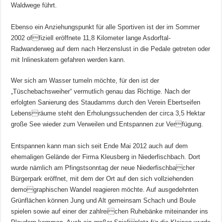
Waldwege führt.
Ebenso ein Anziehungspunkt für alle Sportiven ist der im Sommer
2002 offiziell eröffnete 11,8 Kilometer lange Asdorftal-
Radwanderweg auf dem nach Herzenslust in die Pedale getreten oder
mit Inlineskatern gefahren werden kann.
Wer sich am Wasser tumeln möchte, für den ist der
„Tüschebachsweiher“ vermutlich genau das Richtige. Nach der
erfolgten Sanierung des Staudamms durch den Verein Ebertseifen
Lebensräume steht den Erholungssuchenden der circa 3,5 Hektar
große See wieder zum Verweilen und Entspannen zur Verfügung.
Entspannen kann man sich seit Ende Mai 2012 auch auf dem
ehemaligen Gelände der Firma Kleusberg in Niederfischbach. Dort
wurde nämlich am Pfingstsonntag der neue Niederfischbacher
Bürgerpark eröffnet, mit dem der Ort auf den sich vollziehenden
demographischen Wandel reagieren möchte. Auf ausgedehnten
Grünflächen können Jung und Alt gemeinsam Schach und Boule
spielen sowie auf einer der zahlreichen Ruhebänke miteinander ins