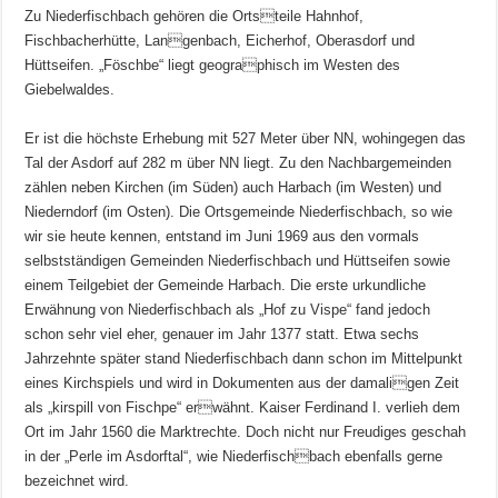
Zu Niederfischbach gehören die Ortsteile Hahnhof,
Fischbacherhütte, Langenbach, Eicherhof, Oberasdorf und
Hüttseifen. „Föschbe“ liegt geographisch im Westen des
Giebelwaldes.
Er ist die höchste Erhebung mit 527 Meter über NN, wohingegen das
Tal der Asdorf auf 282 m über NN liegt. Zu den Nachbargemeinden
zählen neben Kirchen (im Süden) auch Harbach (im Westen) und
Niederndorf (im Osten). Die Ortsgemeinde Niederfischbach, so wie
wir sie heute kennen, entstand im Juni 1969 aus den vormals
selbstständigen Gemeinden Niederfischbach und Hüttseifen sowie
einem Teilgebiet der Gemeinde Harbach. Die erste urkundliche
Erwähnung von Niederfischbach als „Hof zu Vispe“ fand jedoch
schon sehr viel eher, genauer im Jahr 1377 statt. Etwa sechs
Jahrzehnte später stand Niederfischbach dann schon im Mittelpunkt
eines Kirchspiels und wird in Dokumenten aus der damaligen Zeit
als „kirspill von Fischpe“ erwähnt. Kaiser Ferdinand I. verlieh dem
Ort im Jahr 1560 die Marktrechte. Doch nicht nur Freudiges geschah
in der „Perle im Asdorftal“, wie Niederfischbach ebenfalls gerne
bezeichnet wird.