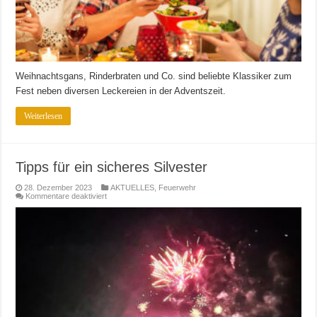
Weihnachtsgans, Rinderbraten und Co. sind beliebte Klassiker zum
Fest neben diversen Leckereien in der Adventszeit.
Weiterlesen
Tipps für ein sicheres Silvester
28. Dezember 2023
AKTUELLES
,
Feuerwehr
für
Kommentare deaktiviert
Tipps
für
ein
sicheres
Silvester