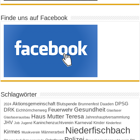
Finde uns auf Facebook
Schlagwörter
Aktionsgemeinschaft
DPSG
Blutspende
Brunnenfest
Daaden
2024
Gesundheit
Feuerwehr
DRK
Eichhörnchenweg
Glasfaser
Haus Mutter Teresa
Jahreshauptversammlung
Glasfaserausbau
JHV
Karneval
Kaninchenzuchtverein
Kinder
Job
Jugend
Kinderfest
Niederfischbach
Kirmes
Männerarbeit
Musikverein
Polizei