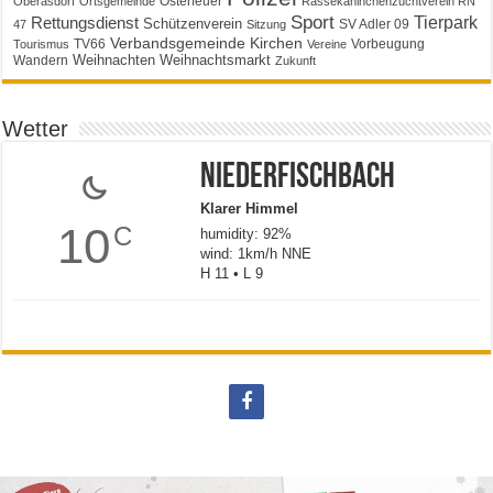
Osterfeuer
Oberasdorf
Ortsgemeinde
Rassekaninchenzuchtverein RN
Sport
Tierpark
Rettungsdienst
Schützenverein
SV Adler 09
47
Sitzung
Verbandsgemeinde Kirchen
TV66
Vorbeugung
Tourismus
Vereine
Weihnachten
Weihnachtsmarkt
Wandern
Zukunft
Wetter
Niederfischbach
Klarer Himmel
10
C
humidity: 92%
wind: 1km/h NNE
H 11 • L 9