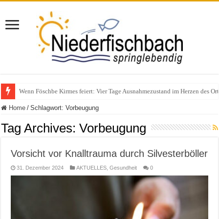
Polizeieinsatz nach Verkehrskontrolle im Bereich Niederfischbach – Zeuge
Home
/
Schlagwort:
Vorbeugung
Tag Archives:
Vorbeugung
Vorsicht vor Knalltrauma durch Silvesterböller
31. Dezember 2024
AKTUELLES
,
Gesundheit
0