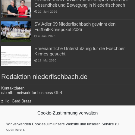
Gesundheit und Bewegung in Niederfischbach
22. Juni 2026
SV Adler 09 Niederfischbach gewinnt den
Fußball-Kreispokal 2026
4. Juni 2026
Ehrenamtliche Unterstützung für die Föschber
Kirmes gesucht
18. Mai 2026
Redaktion niederfischbach.de
Kontaktdaten:
c/o nfb - network for business GbR
z.Hd. Gerd Braas
Konrad-Adenauer-Str. 148
Cookie-Zustimmung verwalten
57572 Niederfischbach
Wir verwenden Cookies, um unsere Website und unseren Service zu
optimieren.
Tel.: 0 27 34 / 479 112