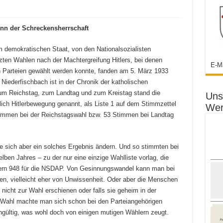
ginn der Schreckensherrschaft
m demokratischen Staat, von den Nationalsozialisten
tzten Wahlen nach der Machtergreifung Hitlers, bei denen
E-M
n Parteien gewählt werden konnte, fanden am 5. März 1933
 Niederfischbach ist in der Chronik der katholischen
um Reichstag, zum Landtag und zum Kreistag stand die
Uns
tzlich Hitlerbewegung genannt, als Liste 1 auf dem Stimmzettel
Wer
Stimmen bei der Reichstagswahl bzw. 53 Stimmen bei Landtag
te sich aber ein solches Ergebnis ändern. Und so stimmten bei
en Jahres – zu der nur eine einzige Wahlliste vorlag, die
lern 948 für die NSDAP. Von Gesinnungswandel kann man bei
n, vielleicht eher von Unwissenheit. Oder aber die Menschen
e nicht zur Wahl erschienen oder falls sie geheim in der
 Wahl machte man sich schon bei den Parteiangehörigen
ültig, was wohl doch von einigen mutigen Wählern zeugt.