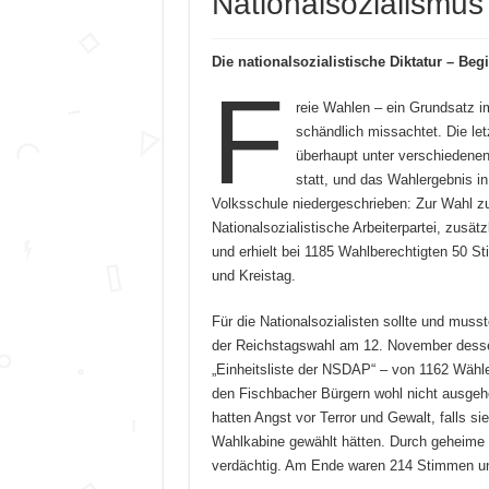
Nationalsozialismus
Die nationalsozialistische Diktatur – Be
F
reie Wahlen – ein Grundsatz i
schändlich missachtet. Die le
überhaupt unter verschiedene
statt, und das Wahlergebnis in
Volksschule niedergeschrieben: Zur Wahl z
Nationalsozialistische Arbeiterpartei, zusä
und erhielt bei 1185 Wahlberechtigten 50 
und Kreistag.
Für die Nationalsozialisten sollte und muss
der Reichstagswahl am 12. November desselb
„Einheitsliste der NSDAP“ – von 1162 Wäh
den Fischbacher Bürgern wohl nicht ausgehe
hatten Angst vor Terror und Gewalt, falls si
Wahlkabine gewählt hätten. Durch geheime
verdächtig. Am Ende waren 214 Stimmen ung