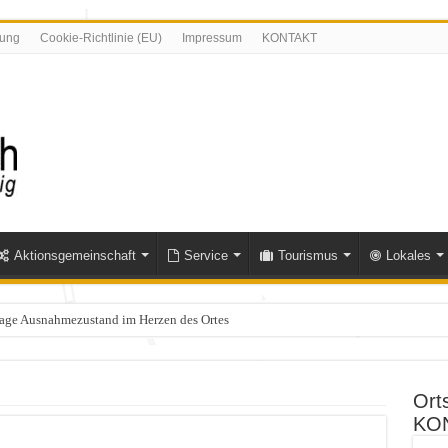
rung
Cookie-Richtlinie (EU)
Impressum
KONTAKT
Aktionsgemeinschaft
Service
Tourismus
Lokales
Tage Ausnahmezustand im Herzen des Ortes
olle im Bereich Niederfischbach – Zeugen gesucht
Ort
KO