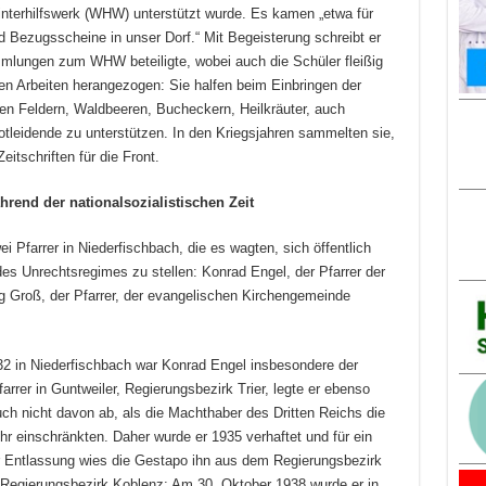
nterhilfswerk (WHW) unterstützt wurde. Es kamen „etwa für
Bezugsscheine in unser Dorf.“ Mit Begeisterung schreibt er
mlungen zum WHW beteiligte, wobei auch die Schüler fleißig
gen Arbeiten herangezogen: Sie halfen beim Einbringen der
en Feldern, Waldbeeren, Bucheckern, Heilkräuter, auch
otleidende zu unterstützen. In den Kriegsjahren sammelten sie,
itschriften für die Front.
end der nationalsozialistischen Zeit
i Pfarrer in Niederfischbach, die es wagten, sich öffentlich
es Unrechtsregimes zu stellen: Konrad Engel, der Pfarrer der
 Groß, der Pfarrer, der evangelischen Kirchengemeinde
2 in Niederfischbach war Konrad Engel insbesondere der
arrer in Guntweiler, Regierungsbezirk Trier, legte er ebenso
uch nicht davon ab, als die Machthaber des Dritten Reichs die
r einschränkten. Daher wurde er 1935 verhaftet und für ein
r Entlassung wies die Gestapo ihn aus dem Regierungsbezirk
 im Regierungsbezirk Koblenz: Am 30. Oktober 1938 wurde er in