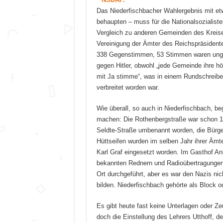
Das Niederfischbacher Wahlergebnis mit et
behaupten – muss für die Nationalsozialist
Vergleich zu anderen Gemeinden des Kreis
Vereinigung der Ämter des Reichspräsidente
338 Gegenstimmen, 53 Stimmen waren ungül
gegen Hitler, obwohl „jede Gemeinde ihre h
mit Ja stimme“, was in einem Rundschreibe
verbreitet worden war.
Wie überall, so auch in Niederfischbach, be
machen: Die Rothenbergstraße war schon 193
Seldte-Straße umbenannt worden, die Bürgerm
Hüttseifen wurden im selben Jahr ihrer Ämt
Karl Graf eingesetzt worden. Im Gasthof An
bekannten Rednern und Radioübertragungen 
Ort durchgeführt, aber es war den Nazis nic
bilden. Niederfischbach gehörte als Block 
Es gibt heute fast keine Unterlagen oder Z
doch die Einstellung des Lehrers Utthoff, d