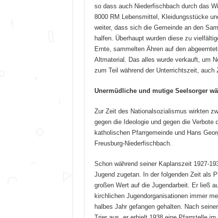
so dass auch Niederfischbach durch das Wi
8000 RM Lebensmittel, Kleidungsstücke und 
weiter, dass sich die Gemeinde an den Sam
halfen. Überhaupt wurden diese zu vielfälti
Ernte, sammelten Ähren auf den abgeerntet
Altmaterial. Das alles wurde verkauft, um N
zum Teil während der Unterrichtszeit, auch Ze
Unermüdliche und mutige Seelsorger währ
Zur Zeit des Nationalsozialismus wirkten zwe
gegen die Ideologie und gegen die Verbote d
katholischen Pfarrgemeinde und Hans Georg
Freusburg-Niederfischbach.
Schon während seiner Kaplanszeit 1927-193
Jugend zugetan. In der folgenden Zeit als Pf
großen Wert auf die Jugendarbeit. Er ließ a
kirchlichen Jugendorganisationen immer meh
halbes Jahr gefangen gehalten. Nach seine
Trier aus, er erhielt 1938 eine Pfarrstelle