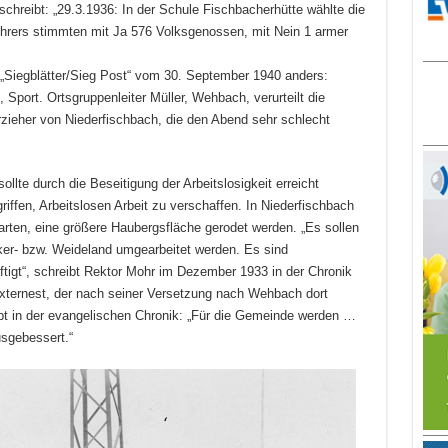
schreibt: „29.3.1936: In der Schule Fischbacherhütte wählte die
ührers stimmten mit Ja 576 Volksgenossen, mit Nein 1 armer
g „Siegblätter/Sieg Post“ vom 30. September 1940 anders:
 Sport. Ortsgruppenleiter Müller, Wehbach, verurteilt die
rzieher von Niederfischbach, die den Abend sehr schlecht
ollte durch die Beseitigung der Arbeitslosigkeit erreicht
ffen, Arbeitslosen Arbeit zu verschaffen. In Niederfischbach
arten, eine größere Haubergsfläche gerodet werden. „Es sollen
er- bzw. Weideland umgearbeitet werden. Es sind
ftigt“, schreibt Rektor Mohr im Dezember 1933 in der Chronik
Externest, der nach seiner Versetzung nach Wehbach dort
bt in der evangelischen Chronik: „Für die Gemeinde werden …
sgebessert.“