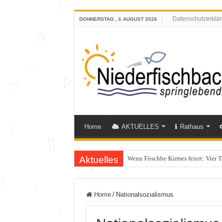
Datenschutzerklä
DONNERSTAG , 6 AUGUST 2026
Home
AKTUELLES
Rathaus
Aktuelles
Wenn Föschbe Kirmes feiert: Vier 
Polizeieinsatz nach Verkehrskontr
Home
/
Nationalsozialismus