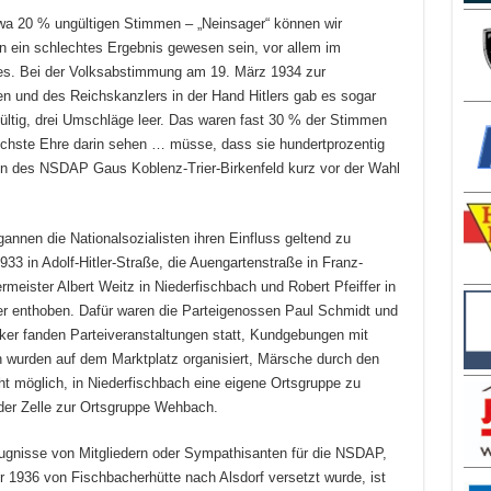
wa 20 % ungültigen Stimmen – „Neinsager“ können wir
en ein schlechtes Ergebnis gewesen sein, vor allem im
es. Bei der Volksabstimmung am 19. März 1934 zur
n und des Reichskanzlers in der Hand Hitlers gab es sogar
tig, drei Umschläge leer. Das waren fast 30 % der Stimmen
öchste Ehre darin sehen … müsse, dass sie hundertprozentig
n des NSDAP Gaus Koblenz-Trier-Birkenfeld kurz vor der Wahl
gannen die Nationalsozialisten ihren Einfluss geltend zu
3 in Adolf-Hitler-Straße, die Auengartenstraße in Franz-
eister Albert Weitz in Niederfischbach und Robert Pfeiffer in
er enthoben. Dafür waren die Parteigenossen Paul Schmidt und
ker fanden Parteiveranstaltungen statt, Kundgebungen mit
wurden auf dem Marktplatz organisiert, Märsche durch den
ht möglich, in Niederfischbach eine eigene Ortsgruppe zu
oder Zelle zur Ortsgruppe Wehbach.
eugnisse von Mitgliedern oder Sympathisanten für die NSDAP,
er 1936 von Fischbacherhütte nach Alsdorf versetzt wurde, ist