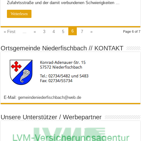
Zufahrtsstraße und der damit verbundenen Schwierigkeiten …
Weiterlesen
6
« First
...
«
3
4
5
7
»
Page 6 of 7
Ortsgemeinde Niederfischbach // KONTAKT
E-Mail:
gemeindeniederfischbach@web.de
Unsere Unterstützer / Werbepartner