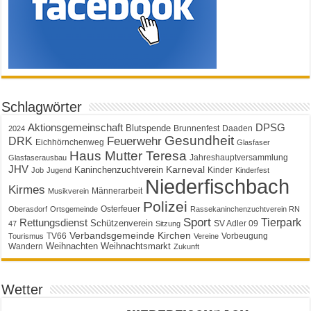
Schlagwörter
Aktionsgemeinschaft
DPSG
Blutspende
Brunnenfest
Daaden
2024
Gesundheit
Feuerwehr
DRK
Eichhörnchenweg
Glasfaser
Haus Mutter Teresa
Jahreshauptversammlung
Glasfaserausbau
JHV
Karneval
Kaninchenzuchtverein
Kinder
Job
Jugend
Kinderfest
Niederfischbach
Kirmes
Männerarbeit
Musikverein
Polizei
Osterfeuer
Oberasdorf
Ortsgemeinde
Rassekaninchenzuchtverein RN
Sport
Tierpark
Rettungsdienst
Schützenverein
SV Adler 09
47
Sitzung
Verbandsgemeinde Kirchen
TV66
Vorbeugung
Tourismus
Vereine
Weihnachten
Weihnachtsmarkt
Wandern
Zukunft
Wetter