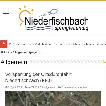
Polizeieinsatz nach Verkehrskontrolle im Bereich Niederfischbach – Zeuge
Home
/
Allgemein (page 6)
Allgemein
Vollsperrung der Ortsdurchfahrt
Niederfischbach (K93)
für
7. April 2022
AKTUELLES
,
Allgemein
Kommentare deaktiviert
Vollsperrung
der
Ortsdurchfahrt
Niederfischbac
(K93)