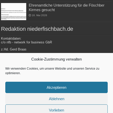
Ehrenamtliche Unterstützung für die Föschber
Kirmes gesucht
18. Mai 2026
Redaktion niederfischbach.de
Kontaktdaten:
c/o nfb - network for business GbR
z.Hd. Gerd Braas
Konrad-Adenauer-Str. 148
Cookie-Zustimmung verwalten
57572 Niederfischbach
Wir verwenden Cookies, um unsere Website und unseren Service zu
optimieren.
Tel.: 0 27 34 / 479 112
E-Mail: redaktion@niederfischbach.info
Akzeptieren
Ablehnen
Betreut von
nfb - network for business GbR
| Konrad-Adenenauer-Str. 148 |
57572 Niederfischbach
Vorlieben