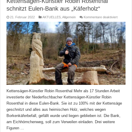
Kettensägen-Künstler Robin Rosenthal
schnitzt Eulen-Bank aus „Käferholz“
für
21. Februar 2022
AKTUELLES
,
Allgemein
Kommentare deaktiviert
Kettensäg
Künstler
Robin
Rosenthal
schnitzt
Eulen-
Bank
aus
„Käferholz
Kettensägen-Künstler Robin Rosenthal Mehr als 17 Stunden Arbeit
investierte der Niederfischbacher Kettensägen-Künstler Robin
Rosenthal in diese Eulen-Bank. Sie ist zu 100% mit der Kettensäge
geschnitzt und alles aus heimischen Holz, welches wegen
Borkenkäferbefall, gefällt wurde und liegen geblieben ist. Die Bank,
am Eichhörnchenweg, soll zum Verweilen einladen. Drei weitere
Figuren …