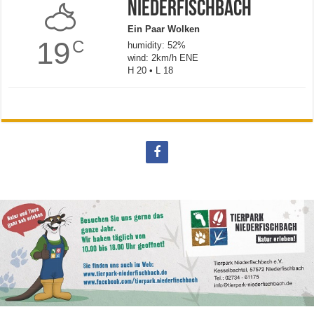
Niederfischbach
Ein Paar Wolken
19
C
humidity: 52%
wind: 2km/h ENE
H 20 • L 18