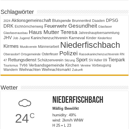
Schlagwörter
Aktionsgemeinschaft
DPSG
Blutspende
Brunnenfest
Daaden
2024
Gesundheit
Feuerwehr
DRK
Eichhörnchenweg
Glasfaser
Haus Mutter Teresa
Jahreshauptversammlung
Glasfaserausbau
JHV
Karneval
Kaninchenzuchtverein
Kinder
Job
Jugend
Kinderfest
Niederfischbach
Kirmes
Männerarbeit
Musikverein
Polizei
Osterfeuer
Oberasdorf
Ortsgemeinde
Rassekaninchenzuchtverein RN
Sport
Tierpark
Rettungsdienst
Schützenverein
SV Adler 09
47
Sitzung
Verbandsgemeinde Kirchen
TV66
Vorbeugung
Tourismus
Vereine
Weihnachten
Weihnachtsmarkt
Wandern
Zukunft
Wetter
Niederfischbach
Mäßig Bewölkt
24
C
humidity: 49%
wind: 2km/h WNW
H 25 • L 23