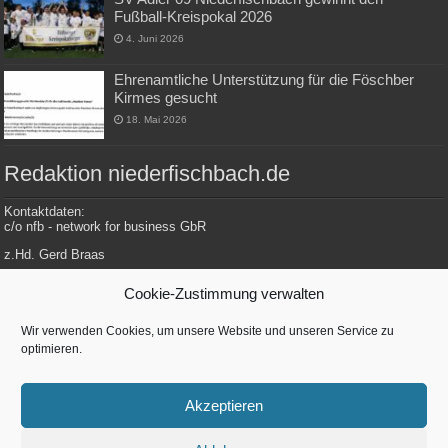
Fußball-Kreispokal 2026
4. Juni 2026
Ehrenamtliche Unterstützung für die Föschber
Kirmes gesucht
18. Mai 2026
Redaktion niederfischbach.de
Kontaktdaten:
c/o nfb - network for business GbR
z.Hd. Gerd Braas
Konrad-Adenauer-Str. 148
Cookie-Zustimmung verwalten
57572 Niederfischbach
Wir verwenden Cookies, um unsere Website und unseren Service zu
optimieren.
Tel.: 0 27 34 / 479 112
E-Mail: redaktion@niederfischbach.info
Akzeptieren