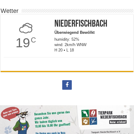
Wetter
Niederfischbach
Überwiegend Bewölkt
19
C
humidity: 52%
wind: 2km/h WNW
H 20 • L 18