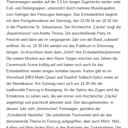
Themenwagen werden auf der 2,5 km langen Zugstrecke wieder viele
Fuß- und Reitergruppen, unterstützt durch mehrere Musikkapellen,
zum Gelingen des Festzuges beitragen. Das Erntedankfest beginnt
mit dem Festgottesdienst am Samstag, den 22.09.16 um 18.30 Uhr
in der Pfarrkirche St. Sebastianus. Der Kirchenchor „Cäcilia“ singt die
„Bauernmesse“ von Anette Thoma. Die anschließende Party im
Festzelt wird dann wie im vergangenen Jahr von der Band „subwork“
eröffnet. Ab ca. 19.30 Uhr werden sie das Publikum in Stimmung
bringen. Im Anschluss feiert dann „UnArt“ ihre Erntedankfestpremiere.
Die sieben Musiker aus dem Raum Siegen mischen seit Jahren die
Covermusik-Szene kräftig auf und haben sich auch für das
Erntedankfest wieder einiges einfallen lassen. Karten gibt es im
Vorverkauf (HBS-Markt Quast und Gasthof Solbach-Spitz) sowie an
der Abendkasse. Am Sonntag setzt sich um 14.30 Uhr der
traditionelle Festzug in Bewegung. An der Spitze des Zuges wird die
Erntekrone zu sehen sein, die wie immer vom Kirchenchor „Cäcilia“
angefertigt und prachtvoll dekoriert wird. Den dazugehörenden, in
diesem Jahr sehr „historischen“ Festwagen, gestaltet der
„Schulbezirk Neuhöhe“. Die anhaltende Trockenheit wird als das
dominierende Thema im Festzug aufgegriffen, aber auch Milch, Holz,
Kaffee und Wein finden Platz in den Beiträgen der Zugteilnehmer. Der