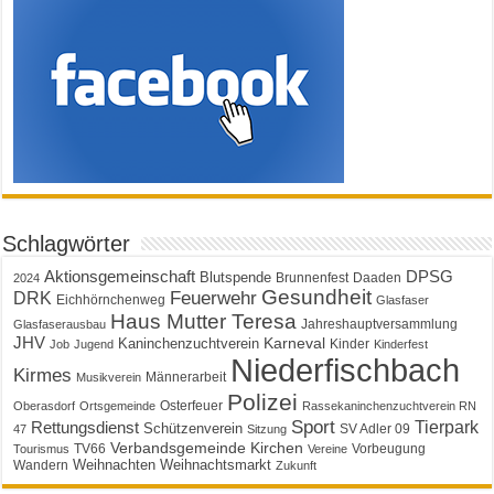
Schlagwörter
Aktionsgemeinschaft
DPSG
Blutspende
Brunnenfest
Daaden
2024
Gesundheit
Feuerwehr
DRK
Eichhörnchenweg
Glasfaser
Haus Mutter Teresa
Jahreshauptversammlung
Glasfaserausbau
JHV
Karneval
Kaninchenzuchtverein
Kinder
Job
Jugend
Kinderfest
Niederfischbach
Kirmes
Männerarbeit
Musikverein
Polizei
Osterfeuer
Oberasdorf
Ortsgemeinde
Rassekaninchenzuchtverein RN
Sport
Tierpark
Rettungsdienst
Schützenverein
SV Adler 09
47
Sitzung
Verbandsgemeinde Kirchen
TV66
Vorbeugung
Tourismus
Vereine
Weihnachten
Weihnachtsmarkt
Wandern
Zukunft