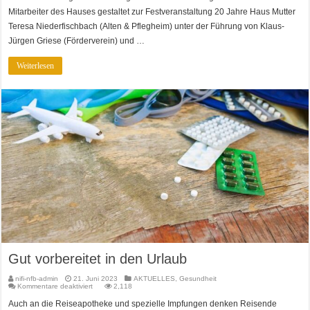
Mitarbeiter des Hauses gestaltet zur Festveranstaltung 20 Jahre Haus Mutter
Teresa Niederfischbach (Alten & Pflegheim) unter der Führung von Klaus-
Jürgen Griese (Förderverein) und …
Weiterlesen
Gut vorbereitet in den Urlaub
nifi-nfb-admin
21. Juni 2023
AKTUELLES
,
Gesundheit
für
Kommentare deaktiviert
2,118
Gut
vorbereitet
Auch an die Reiseapotheke und spezielle Impfungen denken Reisende
in