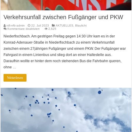
Verkehrsunfall zwischen Fußgänger und PKW
nifi-nfb-admin
22. Juli 2023
AKTUELLES
,
Blaulicht
für
Kommentare deaktiviert
2,625
Verkehrsunfall
zwischen
Niederfischbach. Am gestrigen Freitag gegen 14:30 Uhr kam es in der
Fußgänger
und
Konrad-Adenauer-Straße in Niederfischbach zu einem Verkehrsunfall
PKW
zwischen einem 27jährigen Fußgänger und einem PKW. Der Fußgänger war
Fahrgast in einem Linienbus und stieg dort an einer Haltestelle aus.
Daraufhin wollte er hinter dem noch stehenden Bus die Fahrbahn queren,
ohne …
Weiterlesen