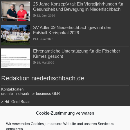
25 Jahre KonzeptVital: Ein Vierteljahrhundert für
Gesundheit und Bewegung in Niederfischbach
22. Juni 2026
SV Adler 09 Niederfischbach gewinnt den
Fußball-Kreispokal 2026
4. Juni 2026
Ehrenamtliche Unterstützung für die Föschber
Kirmes gesucht
18. Mai 2026
Redaktion niederfischbach.de
Kontaktdaten:
c/o nfb - network for business GbR
z.Hd. Gerd Braas
Konrad-Adenauer-Str. 148
Cookie-Zustimmung verwalten
57572 Niederfischbach
Wir verwenden Cookies, um unsere Website und unseren Service zu
optimieren.
Tel.: 0 27 34 / 479 112