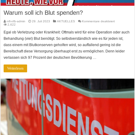
Warum soll ich Blut spenden?
für
nifi-nfb-admin
29. Juli 2023
AKTUELLES
Kommentare deaktiviert
Warum
2,622
soll
ich
Egal ob Verletzung oder Krankheit: Oftmals wird für eine Operation oder auch
Blut
spenden?
Behandlung (viel) Blut benötigt. So selbstverständlich wie es für jeden ist,
dass einem mit Blutkonserven geholfen wird, so auffallend gering ist die
Bereitschaft diese Versorgung überhaupt erst zu ermöglichen. Denn leider
verlassen sich 97 Prozent der deutschen Bevölkerung …
Weiterlesen