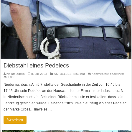
Diebstahl eines Pedelecs
für
nifi-nfb-admin
8. Juli 2023
AKTUELLES
,
Blaulicht
Kommentare deaktiviert
Diebst
1,856
eines
Pedel
Niederfischbach. Am 5.7. stellte der Geschädigte in der Zeit von 16:45 bis
17:45 Uhr sein Pedelec an der Hauswand einer Firma in der Industriestraße
in Niederfischbach ab. Bei seiner Rückkehr musste er feststellen, dass sein
Fahrzeug gestohlen wurde. Es handelt sich um ein auffällig violettes Pedelec
der Marke Orbea. Hinweise …
Weiterlesen