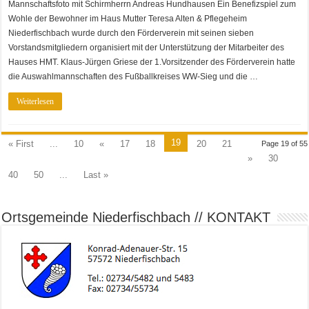
kicken
Mannschaftsfoto mit Schirmherrn Andreas Hundhausen Ein Benefizspiel zum
für
den
Wohle der Bewohner im Haus Mutter Teresa Alten & Pflegeheim
sozialen
Zweck
Niederfischbach wurde durch den Förderverein mit seinen sieben
Vorstandsmitgliedern organisiert mit der Unterstützung der Mitarbeiter des
Hauses HMT. Klaus-Jürgen Griese der 1.Vorsitzender des Förderverein hatte
die Auswahlmannschaften des Fußballkreises WW-Sieg und die …
Weiterlesen
19
« First
...
10
«
17
18
20
21
Page 19 of 55
»
30
40
50
...
Last »
Ortsgemeinde Niederfischbach // KONTAKT