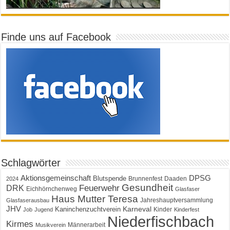
Finde uns auf Facebook
Schlagwörter
Aktionsgemeinschaft
DPSG
Blutspende
Brunnenfest
Daaden
2024
Gesundheit
Feuerwehr
DRK
Eichhörnchenweg
Glasfaser
Haus Mutter Teresa
Jahreshauptversammlung
Glasfaserausbau
JHV
Karneval
Kaninchenzuchtverein
Kinder
Job
Jugend
Kinderfest
Niederfischbach
Kirmes
Männerarbeit
Musikverein