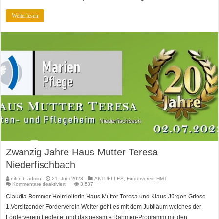
Weiterlesen
Zwanzig Jahre Haus Mutter Teresa
Niederfischbach
nifi-nfb-admin
21. Juni 2023
AKTUELLES
,
Förderverein HMT
für
Kommentare deaktiviert
3,587
Zwanzig
Jahre
Claudia Bommer Heimleiterin Haus Mutter Teresa und Klaus-Jürgen Griese
Haus
Mutter
1.Vorsitzender Förderverein Weiter geht es mit dem Jubiläum welches der
Teresa
Niederfischbach
Förderverein begleitet und das gesamte Rahmen-Programm mit den