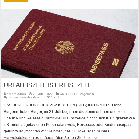
URLAUBSZEIT IST REISEZEIT
nifi-nfb-admin
29. Juni 2023
AKTUELLES
,
Allgemein
für
Kommentare deaktiviert
1,781
URLAUBSZEIT
IST
DAS BÜRGERBÜRO DER VGV KIRCHEN (SIEG) INFORMIERT Liebe
REISEZEIT
Bürgerin, lieber Bürger,am 24. Juli beginnen die Sommerferien und somit die
Urlaubs- und Reisezeit. Damit die Urlaubsfreude nicht durch Kleinigkeiten wie
z.B. einen abgelaufenen Personalausweis, Reisepass oder Kinderreisepass
getrübt wird, möchten wir Sie bitten, das Gültigkeitsdatum Ihres
Ausweisdokumentes zu überprüfen.Sollten Sie festgestellt …