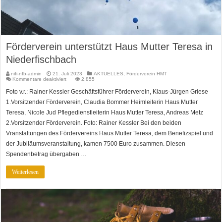
Förderverein unterstützt Haus Mutter Teresa in
Niederfischbach
nifi-nfb-admin
21. Juli 2023
AKTUELLES
,
Förderverein HMT
für
Kommentare deaktiviert
2,855
Förderverein
unterstützt
Foto v.r.: Rainer Kessler Geschäftsführer Förderverein, Klaus-Jürgen Griese
Haus
Mutter
1.Vorsitzender Förderverein, Claudia Bommer Heimleiterin Haus Mutter
Teresa
in
Teresa, Nicole Jud Pflegedienstleiterin Haus Mutter Teresa, Andreas Metz
Niederfischbach
2.Vorsitzender Förderverein. Foto: Rainer Kessler Bei den beiden
Vranstaltungen des Fördervereins Haus Mutter Teresa, dem Benefizspiel und
der Jubiläumsveranstaltung, kamen 7500 Euro zusammen. Diesen
Spendenbetrag übergaben …
Weiterlesen