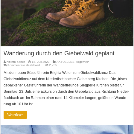
Wanderung durch den Giebelwald geplant
nifi-nfb-admin
18. Juli 2023
AKTUELLES
,
Allgemein
für
Kommentare deaktiviert
2,255
Wanderung
durch
Mit der neuen Gästeführerin Brigitta Weier zum Giebelwaldkreuz Das
den
Giebelwald
Giebelwaldkreuz auf dem Niederfischbacher Giebelberg Kir­chen. Die „frisch
geplant
ge­ba­cke­ne“ Gäs­te­füh­re­rin der Wan­der­freun­de Sieg­per­le Kir­chen bie­tet für
Sonn­tag, 23. Juli, eine Ex­kur­si­on durch den Gie­bel­wald aus Rich­tung Nie­der­
fisch­bach an. Im Rah­men einer rund 14 Ki­lo­me­ter lan­gen, ge­führ­ten Wan­de­
rung ab 10 Uhr ist …
Weiterlesen