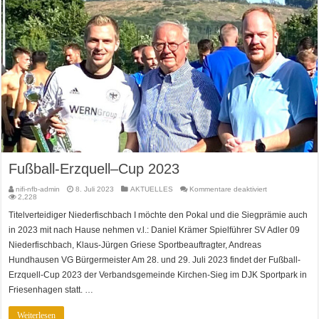
Fußball-Erzquell–Cup 2023
für
nifi-nfb-admin
8. Juli 2023
AKTUELLES
Kommentare deaktiviert
Fußball-
2,228
Erzquell–
Cup
Titelverteidiger Niederfischbach I möchte den Pokal und die Siegprämie auch
2023
in 2023 mit nach Hause nehmen v.l.: Daniel Krämer Spielführer SV Adler 09
Niederfischbach, Klaus-Jürgen Griese Sportbeauftragter, Andreas
Hundhausen VG Bürgermeister Am 28. und 29. Juli 2023 findet der Fußball-
Erzquell-Cup 2023 der Verbandsgemeinde Kirchen-Sieg im DJK Sportpark in
Friesenhagen statt. …
Weiterlesen