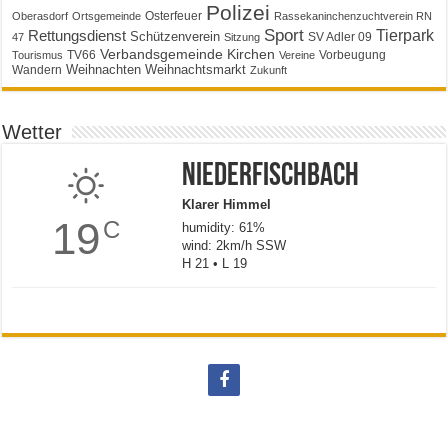
Polizei
Osterfeuer
Oberasdorf
Ortsgemeinde
Rassekaninchenzuchtverein RN
Sport
Tierpark
Rettungsdienst
Schützenverein
SV Adler 09
47
Sitzung
Verbandsgemeinde Kirchen
TV66
Vorbeugung
Tourismus
Vereine
Weihnachten
Weihnachtsmarkt
Wandern
Zukunft
Wetter
Niederfischbach
Klarer Himmel
19
C
humidity: 61%
wind: 2km/h SSW
H 21 • L 19