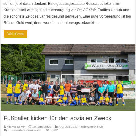
den
sollten jetzt daran denken: Eine gut ausgestattete Reiseapotheke ist im
Urlaub
Krankheitsfall wichtig für die Versorgung vor Ort. AOK/hfr. Endlich Urlaub und
die schönste Zeit des Jahres gesund genießen. Eine gute Vorbereitung ist bei
Reisen Gold wert, denn wer einmal unterwegs erkrankt …
Weiterlesen
Fußballer kicken für den sozialen Zweck
nifi-nfb-admin
19. Juni 2023
AKTUELLES
,
Förderverein HMT
für
Kommentare deaktiviert
3,202
Fußballer