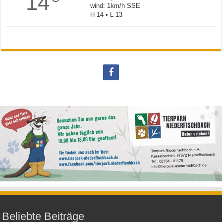
14
wind: 1km/h SSE
H 14 • L 13
Beliebte Beiträge