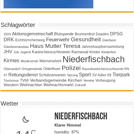
Schlagwörter
Aktionsgemeinschaft
DPSG
Blutspende
Brunnenfest
Daaden
2024
Gesundheit
Feuerwehr
DRK
Eichhörnchenweg
Glasfaser
Haus Mutter Teresa
Jahreshauptversammlung
Glasfaserausbau
JHV
Karneval
Kaninchenzuchtverein
Kinder
Job
Jugend
Kinderfest
Niederfischbach
Kirmes
Männerarbeit
Musikverein
Polizei
Osterfeuer
Oberasdorf
Ortsgemeinde
Rassekaninchenzuchtverein RN
Sport
Tierpark
Rettungsdienst
Schützenverein
SV Adler 09
47
Sitzung
Verbandsgemeinde Kirchen
TV66
Vorbeugung
Tourismus
Vereine
Weihnachten
Weihnachtsmarkt
Wandern
Zukunft
Wetter
Niederfischbach
Klarer Himmel
C
humidity: 87%