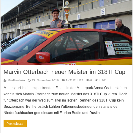
Marvin Otterbach neuer Meister im 318TI Cup
nifi-nfb-admin
25. November 2016
AKTUELLES
0
4,101
Motorsport In einem packenden Finale in der Motorpark Arena Oschersleben
konnte sich Marvin Otterbach zum neuen Meister des 318TI Cup küren. Doch
für Otterbach war der Weg zum Titel im letzten Rennen des 318TI Cup kein
Spaziergang. Bei herbstlich kühlen Witterungsbedingungen startete der
Niederfischbacher gemeinsam mit Florian Bodin und Dustin …
Weiterlesen