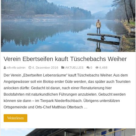
Verein Ebertseifen kauft Tüschebachs Weiher
nifi-nfb-admin
4. Dezember 2016
AKTUELLES
0
4,468
Der Verein „Ebertseifen Lebensräume“ kauft Tüschebachs Weiher. Aus dem
Angelgewässer soll ein Biotop erster Güte werden, das später auch Touristen
anlocken dürfte: Gedacht ist daran, nach einer Renaturierung hier
Bootsfahrten mit naturkundlichen Führungen anzubieten. Gebucht werden
können sie dann – im Tierpark Niederfischbach. Übrigens unterstützen
Ortsgemeinde und Orts-Chef Matthias Otterbach …
Weiterlesen