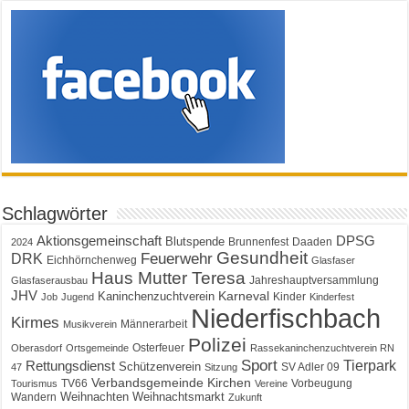
Schlagwörter
Aktionsgemeinschaft
DPSG
Blutspende
Brunnenfest
Daaden
2024
Gesundheit
Feuerwehr
DRK
Eichhörnchenweg
Glasfaser
Haus Mutter Teresa
Jahreshauptversammlung
Glasfaserausbau
JHV
Karneval
Kaninchenzuchtverein
Kinder
Job
Jugend
Kinderfest
Niederfischbach
Kirmes
Männerarbeit
Musikverein
Polizei
Osterfeuer
Oberasdorf
Ortsgemeinde
Rassekaninchenzuchtverein RN
Sport
Tierpark
Rettungsdienst
Schützenverein
SV Adler 09
47
Sitzung
Verbandsgemeinde Kirchen
TV66
Vorbeugung
Tourismus
Vereine
Weihnachten
Weihnachtsmarkt
Wandern
Zukunft