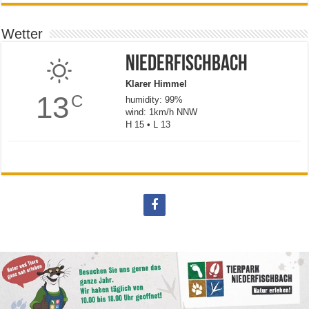
Wetter
Niederfischbach
Klarer Himmel
13
C
humidity: 99%
wind: 1km/h NNW
H 15 • L 13