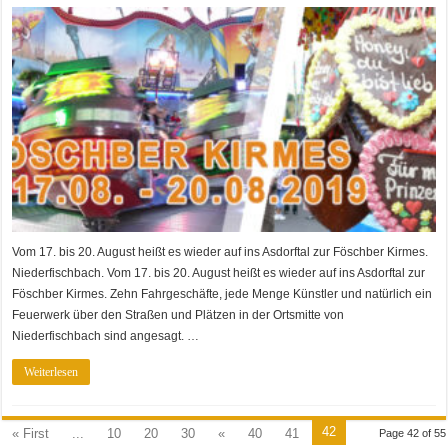
Vom 17. bis 20. August heißt es wieder auf ins Asdorftal zur Föschber Kirmes.
Niederfischbach. Vom 17. bis 20. August heißt es wieder auf ins Asdorftal zur
Föschber Kirmes. Zehn Fahrgeschäfte, jede Menge Künstler und natürlich ein
Feuerwerk über den Straßen und Plätzen in der Ortsmitte von
Niederfischbach sind angesagt. …
Weiterlesen
42
« First
...
10
20
30
«
40
41
Page 42 of 55