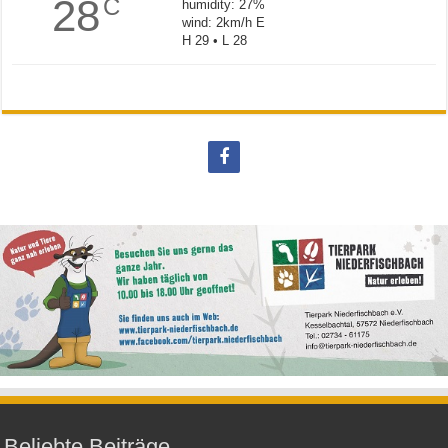
28
C
humidity: 27%
wind: 2km/h E
H 29 • L 28
Beliebte Beiträge