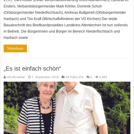
v.l.n.r.: Lars Kober (Leiter Wirtschaftsförderung Kreis Altenkirchen), Landrat Dr.
Enders, Verbandsbürgermeister Maik Köhler, Dominik Schuh
(Ortsbürgermeister Niederfischbach), Andreas Buttgereit (Ortsbürgermeister
Harbach) und Tim Kraft (Wirtschaftsförderer der VG Kirchen) Der letzte
Bauabschnitt des Breitbandprojektes Landkreis Altenkirchen ist nun vollends
in Betrieb. Die Bürgerinnen und Bürger im Bereich Niederfischbach und
Harbach sowie …
Weiterlesen
„Es ist einfach schön“
nifi-nfb-admin
7. September 2019
AKTUELLES
0
3,684