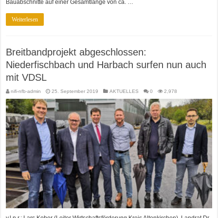
Bauabschnitte auf einer Gesamtlänge von ca. …
Weiterlesen
Breitbandprojekt abgeschlossen:
Niederfischbach und Harbach surfen nun auch
mit VDSL
nifi-nfb-admin
25. September 2019
AKTUELLES
0
2,978