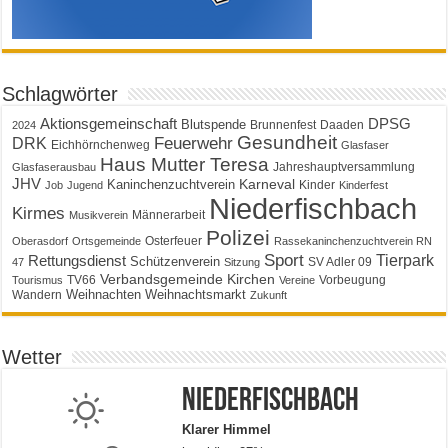
Schlagwörter
Aktionsgemeinschaft
DPSG
Blutspende
Brunnenfest
Daaden
2024
Gesundheit
Feuerwehr
DRK
Eichhörnchenweg
Glasfaser
Haus Mutter Teresa
Jahreshauptversammlung
Glasfaserausbau
JHV
Karneval
Kaninchenzuchtverein
Kinder
Job
Jugend
Kinderfest
Niederfischbach
Kirmes
Männerarbeit
Musikverein
Polizei
Osterfeuer
Oberasdorf
Ortsgemeinde
Rassekaninchenzuchtverein RN
Sport
Tierpark
Rettungsdienst
Schützenverein
SV Adler 09
47
Sitzung
Verbandsgemeinde Kirchen
TV66
Vorbeugung
Tourismus
Vereine
Weihnachten
Weihnachtsmarkt
Wandern
Zukunft
Wetter
Niederfischbach
Klarer Himmel