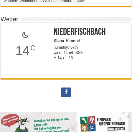
Weihnachten
Weihnachtsmarkt
Wandern
Zukunft
Wetter
Niederfischbach
Klarer Himmel
14
C
humidity: 87%
wind: 1km/h SSE
H 14 • L 13