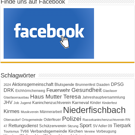
Finde uns auf Facebook
Schlagwörter
Aktionsgemeinschaft
DPSG
Blutspende
Brunnenfest
Daaden
2024
Gesundheit
Feuerwehr
DRK
Eichhörnchenweg
Glasfaser
Haus Mutter Teresa
Jahreshauptversammlung
Glasfaserausbau
JHV
Karneval
Kaninchenzuchtverein
Kinder
Job
Jugend
Kinderfest
Niederfischbach
Kirmes
Männerarbeit
Musikverein
Polizei
Osterfeuer
Oberasdorf
Ortsgemeinde
Rassekaninchenzuchtverein RN
Sport
Tierpark
Rettungsdienst
Schützenverein
SV Adler 09
47
Sitzung
Verbandsgemeinde Kirchen
TV66
Vorbeugung
Tourismus
Vereine