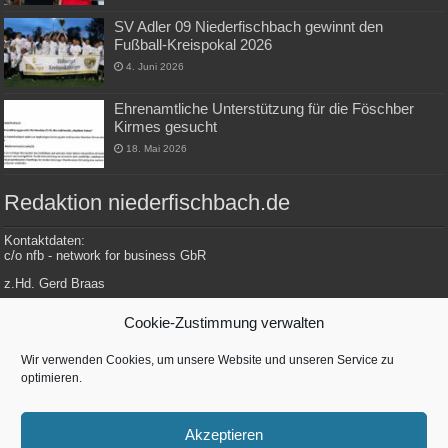
SV Adler 09 Niederfischbach gewinnt den
Fußball-Kreispokal 2026
4. Juni 2026
Ehrenamtliche Unterstützung für die Föschber
Kirmes gesucht
18. Mai 2026
Redaktion niederfischbach.de
Kontaktdaten:
c/o nfb - network for business GbR
z.Hd. Gerd Braas
Konrad-Adenauer-Str. 148
Cookie-Zustimmung verwalten
57572 Niederfischbach
Wir verwenden Cookies, um unsere Website und unseren Service zu
optimieren.
Tel.: 0 27 34 / 479 112
E-Mail: redaktion@niederfischbach.info
Akzeptieren