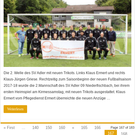
Die 2. Welle des SV Adler mit neuen Trikots. Links Klaus Ermert und rechts
Klaus-Jürgen Griese. Rechtzeitig zum Saisonbeginn der neuen Fußballsaison
2017-18 wurde die 2.Mannschaft des SV Adler 09 Niederfischbach, bei ihrem
ersten Heimspiel am Kirmessamstag, mit neuen Trikots ausgestattet. Klaus
Ermert vom Pflegedienst Ermert überreichte die neuen Anzüge …
Weiterlesen
« First
...
140
150
160
«
165
166
Page 167 of 183
167
168