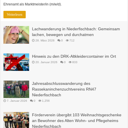
Ehrenamt als Marktmeister/in (m/w/d).
Weiterlesen
Lachwanderung in Niederfischbach: Gemeinsam
lachen, bewegen und durchatmen
28. März 2026
0
712
Hinweis zu den DRK-Altkleidercontainer im Ort
20. Januar 2026
0
833
Jahresabschlusswanderung des
Rassekaninchenzuchtvereins RN47
Niederfischbach
7. Januar 2026
0
1,256
Förderverein übergibt 103 Weihnachtsgeschenke
an Bewohner des Alten Wohn- und Pflegeheims
Niederfischbach