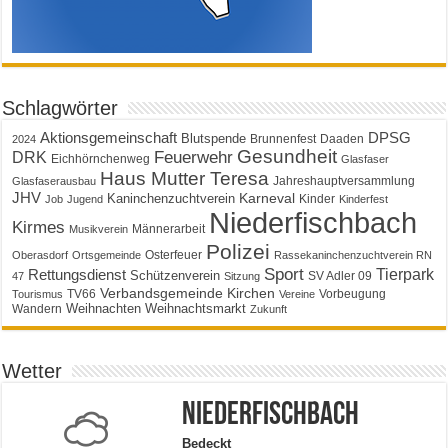
Schlagwörter
Aktionsgemeinschaft
DPSG
Blutspende
Brunnenfest
Daaden
2024
Gesundheit
Feuerwehr
DRK
Eichhörnchenweg
Glasfaser
Haus Mutter Teresa
Jahreshauptversammlung
Glasfaserausbau
JHV
Karneval
Kaninchenzuchtverein
Kinder
Job
Jugend
Kinderfest
Niederfischbach
Kirmes
Männerarbeit
Musikverein
Polizei
Osterfeuer
Oberasdorf
Ortsgemeinde
Rassekaninchenzuchtverein RN
Sport
Tierpark
Rettungsdienst
Schützenverein
SV Adler 09
47
Sitzung
Verbandsgemeinde Kirchen
TV66
Vorbeugung
Tourismus
Vereine
Weihnachten
Weihnachtsmarkt
Wandern
Zukunft
Wetter
Niederfischbach
Bedeckt