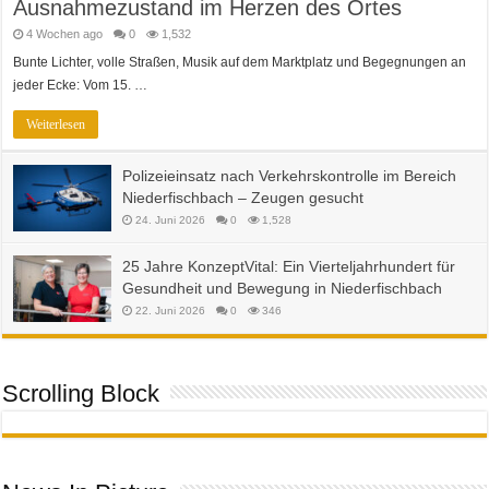
Ausnahmezustand im Herzen des Ortes
4 Wochen ago
0
1,532
Bunte Lichter, volle Straßen, Musik auf dem Marktplatz und Begegnungen an
jeder Ecke: Vom 15. …
Weiterlesen
Polizeieinsatz nach Verkehrskontrolle im Bereich
Niederfischbach – Zeugen gesucht
24. Juni 2026
0
1,528
25 Jahre KonzeptVital: Ein Vierteljahrhundert für
Gesundheit und Bewegung in Niederfischbach
22. Juni 2026
0
346
Scrolling Block