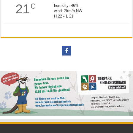
21
C
humidity: 46%
wind: 2km/h NW
H 22 • L 21