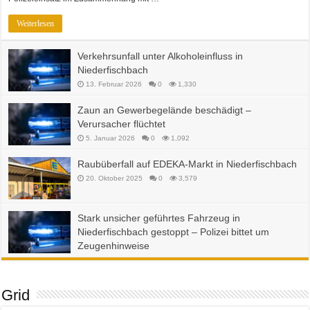
Weiterlesen
Verkehrsunfall unter Alkoholeinfluss in
Niederfischbach
13. Februar 2026
0
1,330
Zaun an Gewerbegelände beschädigt –
Verursacher flüchtet
5. Januar 2026
0
1,092
Raubüberfall auf EDEKA-Markt in Niederfischbach
20. Oktober 2025
0
3,579
Stark unsicher geführtes Fahrzeug in
Niederfischbach gestoppt – Polizei bittet um
Zeugenhinweise
23. September 2025
0
2,754
Grid