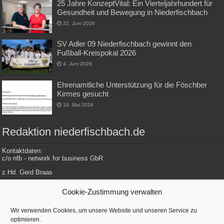
25 Jahre KonzeptVital: Ein Vierteljahrhundert für
Gesundheit und Bewegung in Niederfischbach
22. Juni 2026
SV Adler 09 Niederfischbach gewinnt den
Fußball-Kreispokal 2026
4. Juni 2026
Ehrenamtliche Unterstützung für die Föschber
Kirmes gesucht
18. Mai 2026
Redaktion niederfischbach.de
Kontaktdaten:
c/o nfb - network for business GbR
z.Hd. Gerd Braas
Konrad-Adenauer-Str. 148
Cookie-Zustimmung verwalten
57572 Niederfischbach
Wir verwenden Cookies, um unsere Website und unseren Service zu
optimieren.
Tel.: 0 27 34 / 479 112