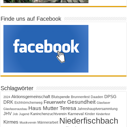
Finde uns auf Facebook
Schlagwörter
Aktionsgemeinschaft
DPSG
Blutspende
Brunnenfest
Daaden
2024
Gesundheit
Feuerwehr
DRK
Eichhörnchenweg
Glasfaser
Haus Mutter Teresa
Jahreshauptversammlung
Glasfaserausbau
JHV
Karneval
Kaninchenzuchtverein
Kinder
Job
Jugend
Kinderfest
Niederfischbach
Kirmes
Männerarbeit
Musikverein