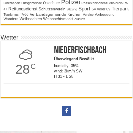
Polizei
Osterfeuer
Oberasdorf
Ortsgemeinde
Rassekaninchenzuchtverein RN
Sport
Tierpark
Rettungsdienst
Schützenverein
SV Adler 09
47
Sitzung
Verbandsgemeinde Kirchen
TV66
Vorbeugung
Tourismus
Vereine
Weihnachten
Weihnachtsmarkt
Wandern
Zukunft
Wetter
Niederfischbach
Überwiegend Bewölkt
28
C
humidity: 35%
wind: 3km/h SW
H 31 • L 28