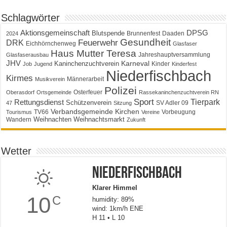
Schlagwörter
Aktionsgemeinschaft
DPSG
Blutspende
Brunnenfest
Daaden
2024
Gesundheit
Feuerwehr
DRK
Eichhörnchenweg
Glasfaser
Haus Mutter Teresa
Jahreshauptversammlung
Glasfaserausbau
JHV
Karneval
Kaninchenzuchtverein
Kinder
Job
Jugend
Kinderfest
Niederfischbach
Kirmes
Männerarbeit
Musikverein
Polizei
Osterfeuer
Oberasdorf
Ortsgemeinde
Rassekaninchenzuchtverein RN
Sport
Tierpark
Rettungsdienst
Schützenverein
SV Adler 09
47
Sitzung
Verbandsgemeinde Kirchen
TV66
Vorbeugung
Tourismus
Vereine
Weihnachten
Weihnachtsmarkt
Wandern
Zukunft
Wetter
Niederfischbach
Klarer Himmel
10
C
humidity: 89%
wind: 1km/h ENE
H 11 • L 10