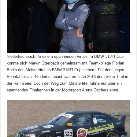
Niederfischbach. In einem spannenden Finale im BMW 318TI Cup
konnte sich Marvin Otterbach gemeinsam mit Teamkollege Florian
Bodin den Meistertitel im BMW 318TI Cup sichern. Für den jungen
Rennfahrer aus Niederfischbach war es nach 2016 der zweite Titel in
der Rennserie. Doch der Weg zum Meistertitel führte nur über ein
spannendes Finalrennen in der Motorsport Arena Oschersleben.