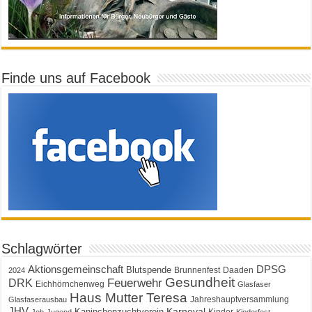
Finde uns auf Facebook
Schlagwörter
Aktionsgemeinschaft
DPSG
Blutspende
Brunnenfest
Daaden
2024
Gesundheit
Feuerwehr
DRK
Eichhörnchenweg
Glasfaser
Haus Mutter Teresa
Jahreshauptversammlung
Glasfaserausbau
JHV
Karneval
Kaninchenzuchtverein
Kinder
Job
Jugend
Kinderfest