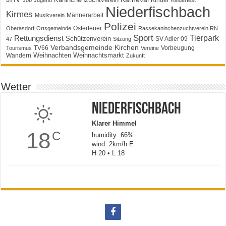
Niederfischbach
Kirmes
Männerarbeit
Musikverein
Polizei
Osterfeuer
Oberasdorf
Ortsgemeinde
Rassekaninchenzuchtverein RN
Sport
Tierpark
Rettungsdienst
Schützenverein
SV Adler 09
47
Sitzung
Verbandsgemeinde Kirchen
TV66
Vorbeugung
Tourismus
Vereine
Weihnachten
Weihnachtsmarkt
Wandern
Zukunft
Wetter
Niederfischbach
Klarer Himmel
18
C
humidity: 66%
wind: 2km/h E
H 20 • L 18