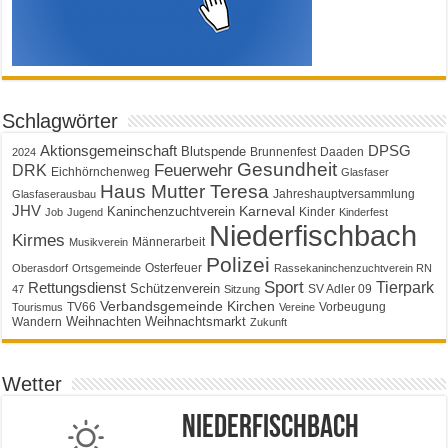
Schlagwörter
Aktionsgemeinschaft
DPSG
Blutspende
Brunnenfest
Daaden
2024
Gesundheit
Feuerwehr
DRK
Eichhörnchenweg
Glasfaser
Haus Mutter Teresa
Jahreshauptversammlung
Glasfaserausbau
JHV
Karneval
Kaninchenzuchtverein
Kinder
Job
Jugend
Kinderfest
Niederfischbach
Kirmes
Männerarbeit
Musikverein
Polizei
Osterfeuer
Oberasdorf
Ortsgemeinde
Rassekaninchenzuchtverein RN
Sport
Tierpark
Rettungsdienst
Schützenverein
SV Adler 09
47
Sitzung
Verbandsgemeinde Kirchen
TV66
Vorbeugung
Tourismus
Vereine
Weihnachten
Weihnachtsmarkt
Wandern
Zukunft
Wetter
Niederfischbach