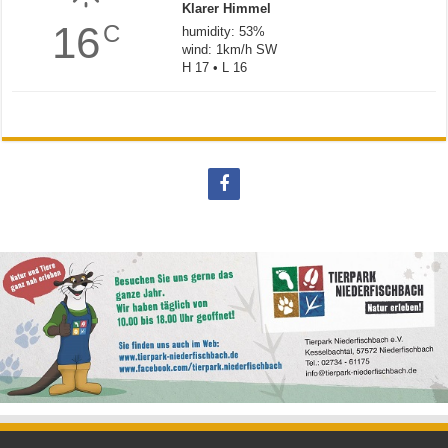
Klarer Himmel
16
C
humidity: 53%
wind: 1km/h SW
H 17 • L 16