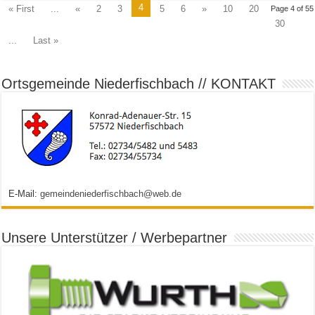
4
« First
...
«
2
3
5
6
»
10
20
Page 4 of 55
30
...
Last »
Ortsgemeinde Niederfischbach // KONTAKT
E-Mail:
gemeindeniederfischbach@web.de
Unsere Unterstützer / Werbepartner