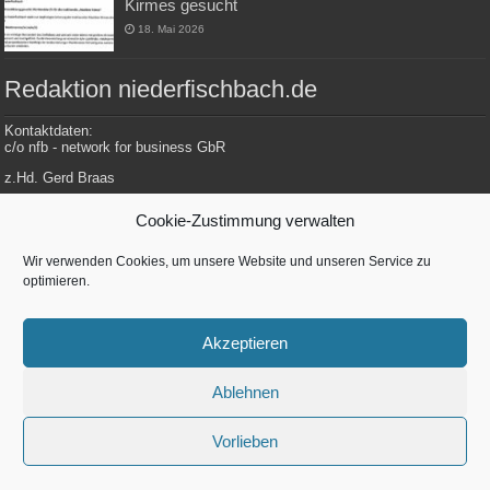
Kirmes gesucht
18. Mai 2026
Redaktion niederfischbach.de
Kontaktdaten:
c/o nfb - network for business GbR
z.Hd. Gerd Braas
Konrad-Adenauer-Str. 148
Cookie-Zustimmung verwalten
57572 Niederfischbach
Wir verwenden Cookies, um unsere Website und unseren Service zu
optimieren.
Tel.: 0 27 34 / 479 112
E-Mail: redaktion@niederfischbach.info
Akzeptieren
Ablehnen
Betreut von
nfb - network for business GbR
| Konrad-Adenenauer-Str. 148 |
57572 Niederfischbach
Vorlieben
© Copyright 2026, All Rights Reserved