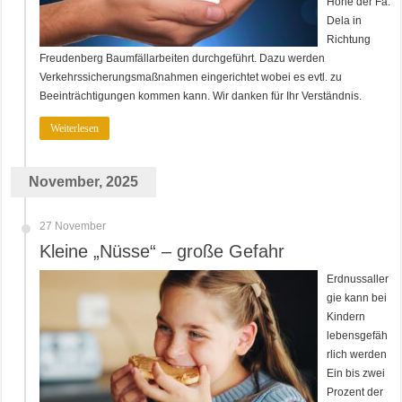
Höhe der Fa.
Dela in
Richtung
Freudenberg Baumfällarbeiten durchgeführt. Dazu werden
Verkehrssicherungsmaßnahmen eingerichtet wobei es evtl. zu
Beeinträchtigungen kommen kann. Wir danken für Ihr Verständnis.
Weiterlesen
November, 2025
27 November
Kleine „Nüsse“ – große Gefahr
Erdnussaller
gie kann bei
Kindern
lebensgefäh
rlich werden
Ein bis zwei
Prozent der