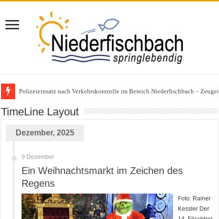
Polizeieinsatz nach Verkehrskontrolle im Bereich Niederfischbach – Zeuge
25 Jahre KonzeptVital: Ein Vierteljahrhundert für Gesundheit und Bewegun
TimeLine Layout
Dezember, 2025
9 Dezember
Ein Weihnachtsmarkt im Zeichen des
Regens
Foto: Rainer
Kessler Der