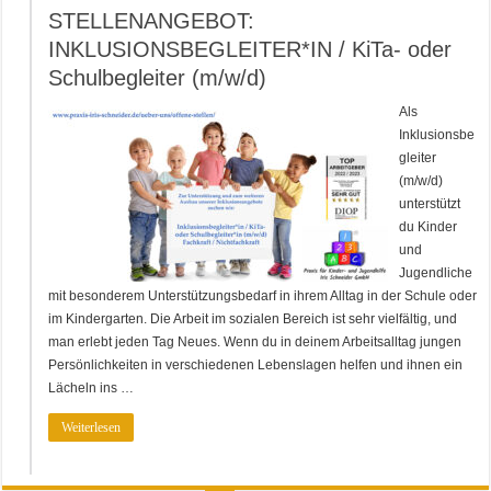
STELLENANGEBOT:
INKLUSIONSBEGLEITER*IN / KiTa- oder
Schulbegleiter (m/w/d)
Als
Inklusionsbe
gleiter
(m/w/d)
unterstützt
du Kinder
und
Jugendliche
mit besonderem Unterstützungsbedarf in ihrem Alltag in der Schule oder
im Kindergarten. Die Arbeit im sozialen Bereich ist sehr vielfältig, und
man erlebt jeden Tag Neues. Wenn du in deinem Arbeitsalltag jungen
Persönlichkeiten in verschiedenen Lebenslagen helfen und ihnen ein
Lächeln ins …
Weiterlesen