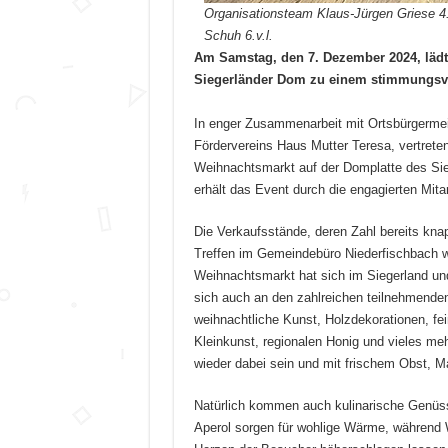
Organisationsteam Klaus-Jürgen Griese
4
Schuh
6.
v.l.
Am Samstag, den 7. Dezember 2024, läd
Siegerländer Dom zu einem stimmungsvoll
In enger Zusammenarbeit mit Ortsbürgerme
Fördervereins Haus Mutter Teresa, vertreten
Weihnachtsmarkt auf der Domplatte des S
erhält das Event durch die engagierten Mita
Die Verkaufsstände, deren Zahl bereits knapp
Treffen im Gemeindebüro Niederfischbach w
Weihnachtsmarkt hat sich im Siegerland und 
sich auch an den zahlreichen teilnehmenden
weihnachtliche Kunst, Holzdekorationen, f
Kleinkunst, regionalen Honig und vieles me
wieder dabei sein und mit frischem Obst, 
Natürlich kommen auch kulinarische Genüs
Aperol sorgen für wohlige Wärme, während W