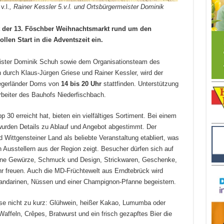
.
v.l.
, Rainer Kessler
5.
v.l. und Ortsbürgermeister Dominik
t der 13. Föschber Weihnachtsmarkt rund um den
en Start in die Adventszeit ein.
ister Dominik Schuh sowie dem Organisationsteam des
 durch Klaus-Jürgen Griese und Rainer Kessler, wird der
iegerländer Doms von
14 bis 20 Uhr
stattfinden. Unterstützung
rbeiter des Bauhofs Niederfischbach.
 30 erreicht hat, bieten ein vielfältiges Sortiment. Bei einem
urden Details zu Ablauf und Angebot abgestimmt. Der
Wittgensteiner Land als beliebte Veranstaltung etabliert, was
 Ausstellern aus der Region zeigt. Besucher dürfen sich auf
eine Gewürze, Schmuck und Design, Strickwaren, Geschenke,
hr freuen. Auch die MD-Früchtewelt aus Erndtebrück wird
Mandarinen, Nüssen und einer Champignon-Pfanne begeistern.
se nicht zu kurz: Glühwein, heißer Kakao, Lumumba oder
affeln, Crêpes, Bratwurst und ein frisch gezapftes Bier die