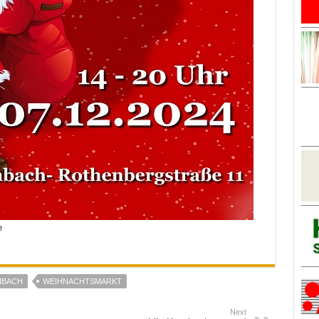
e
HBACH
WEIHNACHTSMARKT
Next