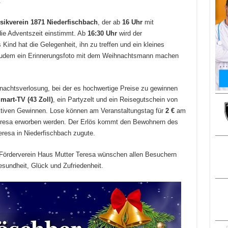
.
sikverein 1871 Niederfischbach
, der ab
16 Uhr
mit
die Adventszeit einstimmt. Ab
16:30 Uhr
wird der
ind hat die Gelegenheit, ihn zu treffen und ein kleines
zudem ein Erinnerungsfoto mit dem Weihnachtsmann machen
hnachtsverlosung, bei der es hochwertige Preise zu gewinnen
mart-TV (43 Zoll)
, ein Partyzelt und ein Reisegutschein von
aktiven Gewinnen. Lose können am Veranstaltungstag für
2 €
am
eresa erworben werden. Der Erlös kommt den Bewohnern des
resa in Niederfischbach zugute.
Förderverein Haus Mutter Teresa wünschen allen Besuchern
esundheit, Glück und Zufriedenheit.