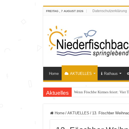
Datenschutzerklärung
FREITAG , 7 AUGUST 2026
Home
AKTUELLES
Rathaus
Aktuelles
Wenn Föschbe Kirmes feiert: Vier 
Polizeieinsatz nach Verkehrskontr
Home
/
AKTUELLES
/
13. Föschber Weihnac