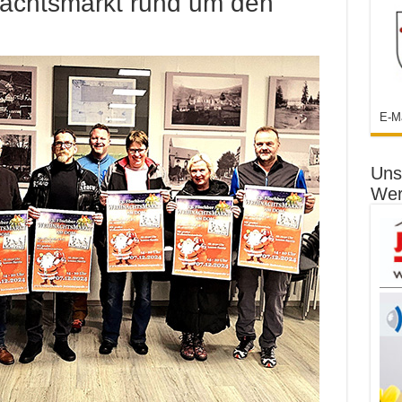
achtsmarkt rund um den
E-M
Uns
Wer