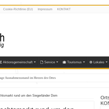
Cookie-Richtlinie (EU)
Impressum
KONTAKT
Aktionsgemeinschaft
Service
Tourismus
Lokales
Tage Ausnahmezustand im Herzen des Ortes
olle im Bereich Niederfischbach – Zeugen gesucht
htsmarkt rund um den Siegerländer Dom
Ort
KO