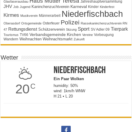
Haus Mutter Teresa
Jahreshauptversammlung
Glasfaserausbau
JHV
Karneval
Kaninchenzuchtverein
Kinder
Job
Jugend
Kinderfest
Niederfischbach
Kirmes
Männerarbeit
Musikverein
Polizei
Osterfeuer
Oberasdorf
Ortsgemeinde
Rassekaninchenzuchtverein RN
Sport
Tierpark
Rettungsdienst
Schützenverein
SV Adler 09
47
Sitzung
Verbandsgemeinde Kirchen
TV66
Vorbeugung
Tourismus
Vereine
Weihnachten
Weihnachtsmarkt
Wandern
Zukunft
Wetter
Niederfischbach
Ein Paar Wolken
20
C
humidity: 50%
wind: 1km/h WNW
H 21 • L 20