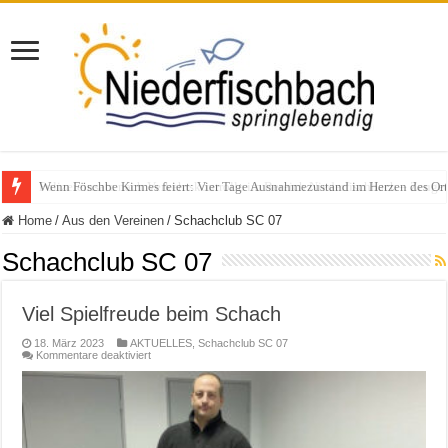
Polizeieinsatz nach Verkehrskontrolle im Bereich Niederfischbach – Zeuge
Home
/
Aus den Vereinen
/
Schachclub SC 07
Schachclub SC 07
Viel Spielfreude beim Schach
18. März 2023
AKTUELLES
,
Schachclub SC 07
für
Kommentare deaktiviert
Viel
Spielfreude
beim
Schach