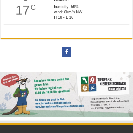
17
C
humidity: 59%
wind: 0km/h NW
H 18 • L 16