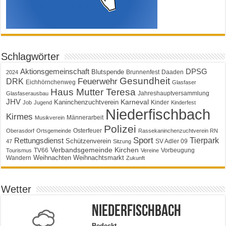
Schlagwörter
Aktionsgemeinschaft
DPSG
Blutspende
Brunnenfest
Daaden
2024
Gesundheit
Feuerwehr
DRK
Eichhörnchenweg
Glasfaser
Haus Mutter Teresa
Jahreshauptversammlung
Glasfaserausbau
JHV
Karneval
Kaninchenzuchtverein
Kinder
Job
Jugend
Kinderfest
Niederfischbach
Kirmes
Männerarbeit
Musikverein
Polizei
Osterfeuer
Oberasdorf
Ortsgemeinde
Rassekaninchenzuchtverein RN
Sport
Tierpark
Rettungsdienst
Schützenverein
SV Adler 09
47
Sitzung
Verbandsgemeinde Kirchen
TV66
Vorbeugung
Tourismus
Vereine
Weihnachten
Weihnachtsmarkt
Wandern
Zukunft
Wetter
Niederfischbach
Bedeckt