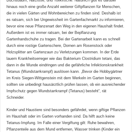
Buchsbaum, Narzisse, und Tollkirsche. Natürlich gibt es darüber
hinaus noch eine große Anzahl weiterer Giftpflanzen für Menschen,
die in vielen Gärten und Wohnbereichen zu finden sind. Deshalb ist
es ratsam, sich bei Ungewissheit im Gartenfachmarkt zu informieren,
bevor eine neue Pflanzenart den Weg in den eigenen Haushalt findet.
Außerdem ist es immer ratsam, bei der Bepflanzung
Gartenhandschuhe zu tragen. Bei der Gartenarbeit kann es schnell
durch eine rostige Gartenschere, Dornen am Rosenstock oder
Holzsplitter am Gartenzaun zu Verletzungen kommen. In der Erde
lauern Krankheitserreger wie das Bakterium Clostridium tetani, das
dann in die Wunde eindringen und die gefährliche Infektionskrankheit
Tetanus (Wundstarrkrampf) auslösen kann. „Bevor die Hobbygärtner
im Kreis Siegen-Wittgenstein mit dem Werkeln im Garten beginnen,
sollten sie unbedingt hausärztlich prüfen lassen, ob ein ausreichender
Impfschutz gegen Wundstarrkrampf (Tetanus) besteht“, rät
Schneider.
Kinder und Haustiere sind besonders gefährdet, wenn giftige Pflanzen
im Haushalt oder im Garten vorhanden sind. Da hilft auch keine
Tetanus-Impfung. Im Falle einer Vergiftung gilt: Ruhe bewahren,
Pflanzenteile aus dem Mund entfernen, Wasser trinken (Kinder ein