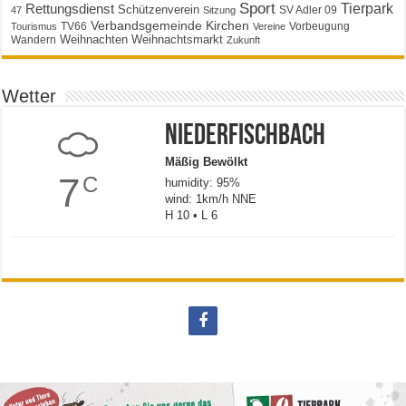
Sport
Tierpark
Rettungsdienst
Schützenverein
SV Adler 09
47
Sitzung
Verbandsgemeinde Kirchen
TV66
Vorbeugung
Tourismus
Vereine
Weihnachten
Weihnachtsmarkt
Wandern
Zukunft
Wetter
Niederfischbach
Mäßig Bewölkt
7
C
humidity: 95%
wind: 1km/h NNE
H 10 • L 6