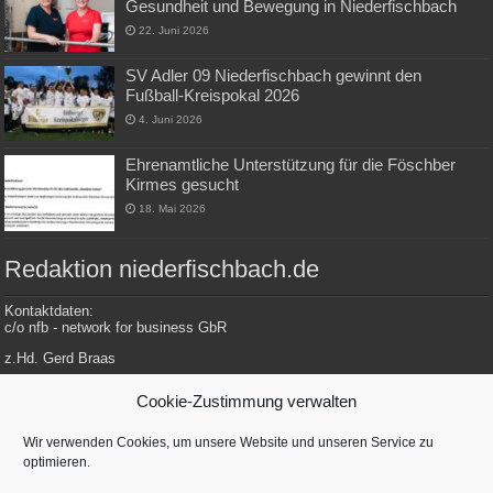
Gesundheit und Bewegung in Niederfischbach
22. Juni 2026
SV Adler 09 Niederfischbach gewinnt den
Fußball-Kreispokal 2026
4. Juni 2026
Ehrenamtliche Unterstützung für die Föschber
Kirmes gesucht
18. Mai 2026
Redaktion niederfischbach.de
Kontaktdaten:
c/o nfb - network for business GbR
z.Hd. Gerd Braas
Konrad-Adenauer-Str. 148
Cookie-Zustimmung verwalten
57572 Niederfischbach
Wir verwenden Cookies, um unsere Website und unseren Service zu
optimieren.
Tel.: 0 27 34 / 479 112