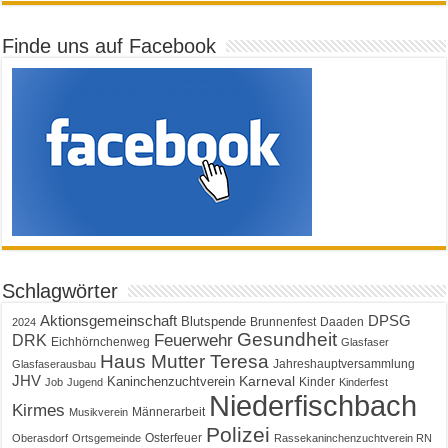
Finde uns auf Facebook
Schlagwörter
Aktionsgemeinschaft
DPSG
Blutspende
Brunnenfest
Daaden
2024
Gesundheit
Feuerwehr
DRK
Eichhörnchenweg
Glasfaser
Haus Mutter Teresa
Jahreshauptversammlung
Glasfaserausbau
JHV
Karneval
Kaninchenzuchtverein
Kinder
Job
Jugend
Kinderfest
Niederfischbach
Kirmes
Männerarbeit
Musikverein
Polizei
Osterfeuer
Oberasdorf
Ortsgemeinde
Rassekaninchenzuchtverein RN