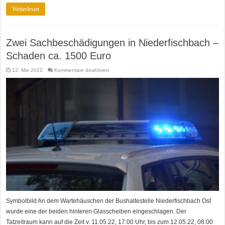
Weiterlesen
Zwei Sachbeschädigungen in Niederfischbach –
Schaden ca. 1500 Euro
für
12. Mai 2022
Kommentare deaktiviert
Zwei
Sachbeschädigungen
in
Niederfischbach
–
Schaden
ca.
1500
Euro
Symbolbild An dem Wartehäuschen der Bushaltestelle Niederfischbach Ost
wurde eine der beiden hinteren Glasscheiben eingeschlagen. Der
Tatzeitraum kann auf die Zeit v. 11.05.22, 17:00 Uhr, bis zum 12.05.22, 08:00