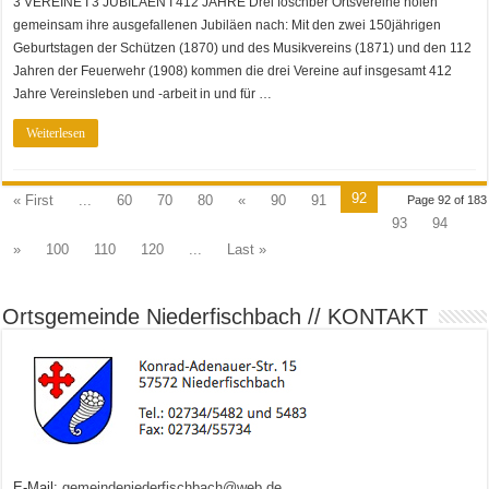
3 VEREINE I 3 JUBILÄEN I 412 JAHRE Drei föschber Ortsvereine holen
gemeinsam ihre ausgefallenen Jubiläen nach: Mit den zwei 150jährigen
Geburtstagen der Schützen (1870) und des Musikvereins (1871) und den 112
Jahren der Feuerwehr (1908) kommen die drei Vereine auf insgesamt 412
Jahre Vereinsleben und -arbeit in und für …
Weiterlesen
92
« First
...
60
70
80
«
90
91
Page 92 of 183
93
94
»
100
110
120
...
Last »
Ortsgemeinde Niederfischbach // KONTAKT
E-Mail:
gemeindeniederfischbach@web.de