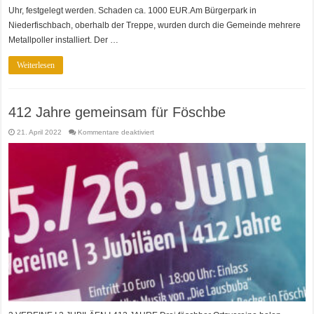
Uhr, festgelegt werden. Schaden ca. 1000 EUR.Am Bürgerpark in
Niederfischbach, oberhalb der Treppe, wurden durch die Gemeinde mehrere
Metallpoller installiert. Der …
Weiterlesen
412 Jahre gemeinsam für Föschbe
für
21. April 2022
Kommentare deaktiviert
412
Jahre
gemeinsam
für
Föschbe