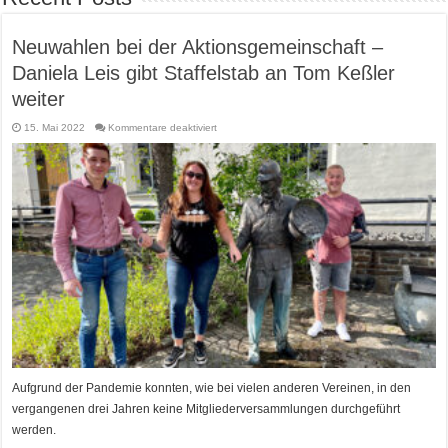
Neuwahlen bei der Aktionsgemeinschaft –
Daniela Leis gibt Staffelstab an Tom Keßler
weiter
für
15. Mai 2022
Kommentare deaktiviert
Neuwahlen
bei
der
Aktionsgemeinschaft
–
Daniela
Leis
gibt
Staffelstab
an
Tom
Keßler
weiter
Aufgrund der Pandemie konnten, wie bei vielen anderen Vereinen, in den
vergangenen drei Jahren keine Mitgliederversammlungen durchgeführt
werden.