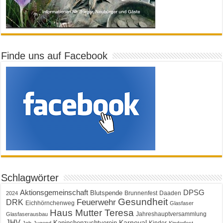
Finde uns auf Facebook
Schlagwörter
Aktionsgemeinschaft
DPSG
Blutspende
Brunnenfest
Daaden
2024
Gesundheit
Feuerwehr
DRK
Eichhörnchenweg
Glasfaser
Haus Mutter Teresa
Jahreshauptversammlung
Glasfaserausbau
JHV
Karneval
Kaninchenzuchtverein