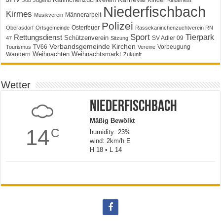
Kinder
Job
Jugend
Kinderfest
Niederfischbach
Kirmes
Männerarbeit
Musikverein
Polizei
Osterfeuer
Oberasdorf
Ortsgemeinde
Rassekaninchenzuchtverein RN
Sport
Tierpark
Rettungsdienst
Schützenverein
SV Adler 09
47
Sitzung
Verbandsgemeinde Kirchen
TV66
Vorbeugung
Tourismus
Vereine
Weihnachten
Weihnachtsmarkt
Wandern
Zukunft
Wetter
Niederfischbach
Mäßig Bewölkt
14
C
humidity: 23%
wind: 2km/h E
H 18 • L 14