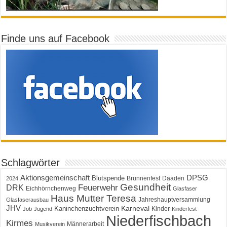
Finde uns auf Facebook
Schlagwörter
Aktionsgemeinschaft
DPSG
Blutspende
Brunnenfest
Daaden
2024
Gesundheit
Feuerwehr
DRK
Eichhörnchenweg
Glasfaser
Haus Mutter Teresa
Jahreshauptversammlung
Glasfaserausbau
JHV
Karneval
Kaninchenzuchtverein
Kinder
Job
Jugend
Kinderfest
Niederfischbach
Kirmes
Männerarbeit
Musikverein