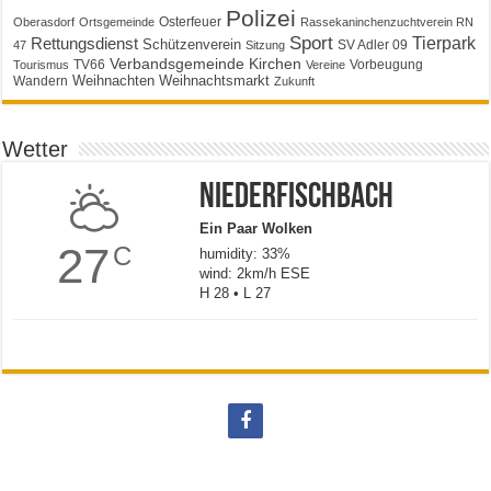
Polizei
Osterfeuer
Oberasdorf
Ortsgemeinde
Rassekaninchenzuchtverein RN
Sport
Tierpark
Rettungsdienst
Schützenverein
SV Adler 09
47
Sitzung
Verbandsgemeinde Kirchen
TV66
Vorbeugung
Tourismus
Vereine
Weihnachten
Weihnachtsmarkt
Wandern
Zukunft
Wetter
Niederfischbach
Ein Paar Wolken
27
C
humidity: 33%
wind: 2km/h ESE
H 28 • L 27