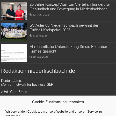
25 Jahre KonzeptVital: Ein Vierteljahrhundert für
Gesundheit und Bewegung in Niederfischbach
22. Juni 2026
SV Adler 09 Niederfischbach gewinnt den
Fußball-Kreispokal 2026
4. Juni 2026
Ehrenamtliche Unterstützung für die Föschber
Kirmes gesucht
18. Mai 2026
Redaktion niederfischbach.de
Kontaktdaten:
c/o nfb - network for business GbR
z.Hd. Gerd Braas
Konrad-Adenauer-Str. 148
Cookie-Zustimmung verwalten
57572 Niederfischbach
Wir verwenden Cookies, um unsere Website und unseren Service zu