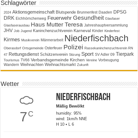
Schlagwörter
Aktionsgemeinschaft
DPSG
Blutspende
Brunnenfest
Daaden
2024
Gesundheit
Feuerwehr
DRK
Eichhörnchenweg
Glasfaser
Haus Mutter Teresa
Jahreshauptversammlung
Glasfaserausbau
JHV
Karneval
Kaninchenzuchtverein
Kinder
Job
Jugend
Kinderfest
Niederfischbach
Kirmes
Männerarbeit
Musikverein
Polizei
Osterfeuer
Oberasdorf
Ortsgemeinde
Rassekaninchenzuchtverein RN
Sport
Tierpark
Rettungsdienst
Schützenverein
SV Adler 09
47
Sitzung
Verbandsgemeinde Kirchen
TV66
Vorbeugung
Tourismus
Vereine
Weihnachten
Weihnachtsmarkt
Wandern
Zukunft
Wetter
Niederfischbach
Mäßig Bewölkt
7
C
humidity: 95%
wind: 1km/h NNE
H 10 • L 6