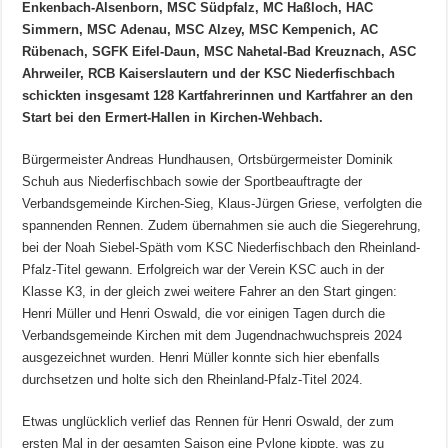
Enkenbach-Alsenborn, MSC Südpfalz, MC Haßloch, HAC
Simmern, MSC Adenau, MSC Alzey, MSC Kempenich, AC
Rübenach, SGFK Eifel-Daun, MSC Nahetal-Bad Kreuznach, ASC
Ahrweiler, RCB Kaiserslautern und der KSC Niederfischbach
schickten insgesamt 128 Kartfahrerinnen und Kartfahrer an den
Start bei den Ermert-Hallen in Kirchen-Wehbach.
Bürgermeister Andreas Hundhausen, Ortsbürgermeister Dominik
Schuh aus Niederfischbach sowie der Sportbeauftragte der
Verbandsgemeinde Kirchen-Sieg, Klaus-Jürgen Griese, verfolgten die
spannenden Rennen. Zudem übernahmen sie auch die Siegerehrung,
bei der Noah Siebel-Späth vom KSC Niederfischbach den Rheinland-
Pfalz-Titel gewann. Erfolgreich war der Verein KSC auch in der
Klasse K3, in der gleich zwei weitere Fahrer an den Start gingen:
Henri Müller und Henri Oswald, die vor einigen Tagen durch die
Verbandsgemeinde Kirchen mit dem Jugendnachwuchspreis 2024
ausgezeichnet wurden. Henri Müller konnte sich hier ebenfalls
durchsetzen und holte sich den Rheinland-Pfalz-Titel 2024.
Etwas unglücklich verlief das Rennen für Henri Oswald, der zum
ersten Mal in der gesamten Saison eine Pylone kippte, was zu