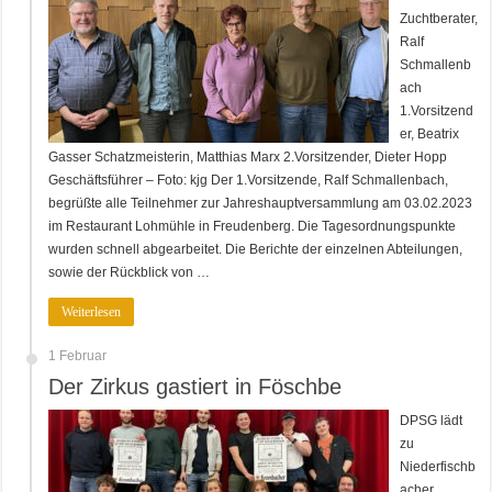
Zuchtberater,
Ralf
Schmallenb
ach
1.Vorsitzend
er, Beatrix
Gasser Schatzmeisterin, Matthias Marx 2.Vorsitzender, Dieter Hopp
Geschäftsführer – Foto: kjg Der 1.Vorsitzende, Ralf Schmallenbach,
begrüßte alle Teilnehmer zur Jahreshauptversammlung am 03.02.2023
im Restaurant Lohmühle in Freudenberg. Die Tagesordnungspunkte
wurden schnell abgearbeitet. Die Berichte der einzelnen Abteilungen,
sowie der Rückblick von …
Weiterlesen
1 Februar
Der Zirkus gastiert in Föschbe
DPSG lädt
zu
Niederfischb
acher