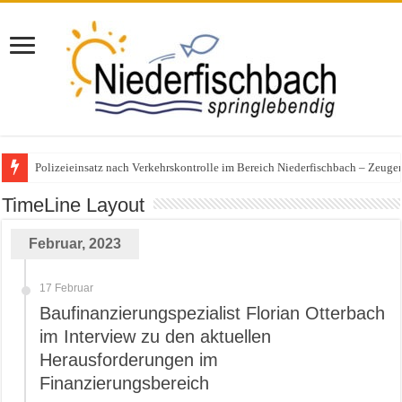
Polizeieinsatz nach Verkehrskontrolle im Bereich Niederfischbach – Zeuge
25 Jahre KonzeptVital: Ein Vierteljahrhundert für Gesundheit und Bewegun
TimeLine Layout
Februar, 2023
17 Februar
Baufinanzierungspezialist Florian Otterbach
im Interview zu den aktuellen
Herausforderungen im
Finanzierungsbereich