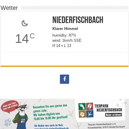
Wetter
Niederfischbach
Klarer Himmel
14
C
humidity: 87%
wind: 1km/h SSE
H 14 • L 13