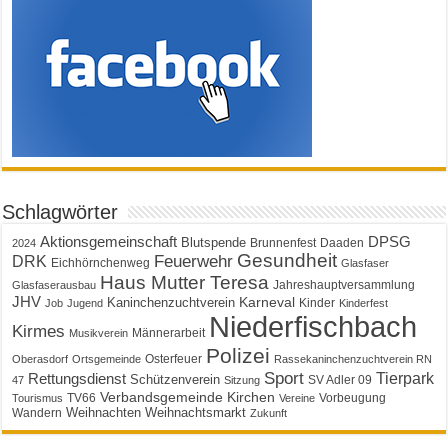
Schlagwörter
Aktionsgemeinschaft
DPSG
Blutspende
Brunnenfest
Daaden
2024
Gesundheit
Feuerwehr
DRK
Eichhörnchenweg
Glasfaser
Haus Mutter Teresa
Jahreshauptversammlung
Glasfaserausbau
JHV
Karneval
Kaninchenzuchtverein
Kinder
Job
Jugend
Kinderfest
Niederfischbach
Kirmes
Männerarbeit
Musikverein
Polizei
Osterfeuer
Oberasdorf
Ortsgemeinde
Rassekaninchenzuchtverein RN
Sport
Tierpark
Rettungsdienst
Schützenverein
SV Adler 09
47
Sitzung
Verbandsgemeinde Kirchen
TV66
Vorbeugung
Tourismus
Vereine
Weihnachten
Weihnachtsmarkt
Wandern
Zukunft