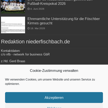
Fußball-Kreispokal 2026
4. Juni 2026
Ehrenamtliche Unterstützung für die Föschber
Kirmes gesucht
18. Mai 2026
Redaktion niederfischbach.de
Kontaktdaten:
c/o nfb - network for business GbR
z.Hd. Gerd Braas
Konrad-Adenauer-Str. 148
Cookie-Zustimmung verwalten
57572 Niederfischbach
Wir verwenden Cookies, um unsere Website und unseren Service zu
optimieren.
Tel.: 0 27 34 / 479 112
E-Mail: redaktion@niederfischbach.info
Akzeptieren