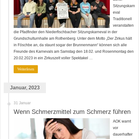
Sitzungskarn
eval
Traditionell
veranstalten
die Pfadfinder den Niederfischbacher Sitzungskarneval in der
Grundschulturnhalle am Rothenberg. Unter dem Motto „Der Zirkus hält
in Föschbe an, da staunt sogar der Brunnenmann“ können sich alle
Freunde des Karnevals am Samstag den 18.02. und Rosenmontag den
20.02.2023 in ein Zirkuszelt voller Spektakel …
Weiterlesen
Januar, 2023
31 Januar
Wenn Schmerzmittel zum Schmerz führen
AOK warnt
vor
dauerhafter