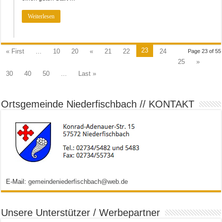
Weiterlesen
23
« First
...
10
20
«
21
22
24
Page 23 of 55
25
»
30
40
50
...
Last »
Ortsgemeinde Niederfischbach // KONTAKT
E-Mail:
gemeindeniederfischbach@web.de
Unsere Unterstützer / Werbepartner