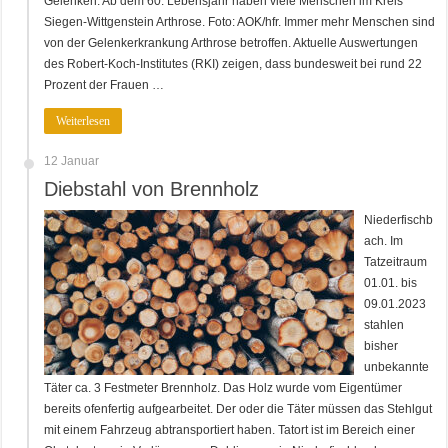
Gelenken. Ab dem 60. Lebensjahr haben viele Menschen im Kreis
Siegen-Wittgenstein Arthrose. Foto: AOK/hfr. Immer mehr Menschen sind
von der Gelenkerkrankung Arthrose betroffen. Aktuelle Auswertungen
des Robert-Koch-Institutes (RKI) zeigen, dass bundesweit bei rund 22
Prozent der Frauen …
Weiterlesen
12 Januar
Diebstahl von Brennholz
Niederfischb
ach. Im
Tatzeitraum
01.01. bis
09.01.2023
stahlen
bisher
unbekannte
Täter ca. 3 Festmeter Brennholz. Das Holz wurde vom Eigentümer
bereits ofenfertig aufgearbeitet. Der oder die Täter müssen das Stehlgut
mit einem Fahrzeug abtransportiert haben. Tatort ist im Bereich einer