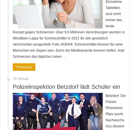
Einnahme
Tabletten
sind nicht
immer das
beste
Rezept gegen Schmerzen: Über 9,9 Millionen Verordnungen wurden in
Westfalen-Lippe für Schmerzmittel in 2021 für alle gesetzlich
Versicherten ausgestellt. Foto: AOK/hfr. Schmerzmittel können für viele
Menschen ein Segen sein. Denn die Medikamente können helfen, trotz
Schmerzen das tägliche Leben …
Weiterlesen
18 Januar
Polizeiinspektion Betzdorf lädt Schüler ein
Betzdorf. Die
Polizei
Rheinland-
Pfalz sucht
Nachwuchs.
Aus diesem