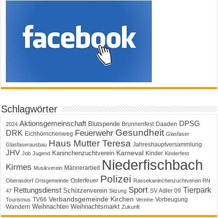
Schlagwörter
Aktionsgemeinschaft
DPSG
Blutspende
Brunnenfest
Daaden
2024
Gesundheit
Feuerwehr
DRK
Eichhörnchenweg
Glasfaser
Haus Mutter Teresa
Jahreshauptversammlung
Glasfaserausbau
JHV
Karneval
Kaninchenzuchtverein
Kinder
Job
Jugend
Kinderfest
Niederfischbach
Kirmes
Männerarbeit
Musikverein
Polizei
Osterfeuer
Oberasdorf
Ortsgemeinde
Rassekaninchenzuchtverein RN
Sport
Tierpark
Rettungsdienst
Schützenverein
SV Adler 09
47
Sitzung
Verbandsgemeinde Kirchen
TV66
Vorbeugung
Tourismus
Vereine
Weihnachten
Weihnachtsmarkt
Wandern
Zukunft