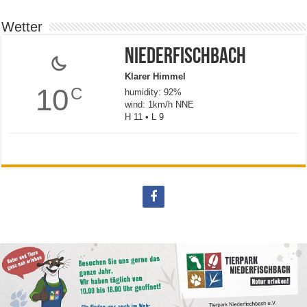
Wetter
Niederfischbach
Klarer Himmel
10
C
humidity: 92%
wind: 1km/h NNE
H 11 • L 9