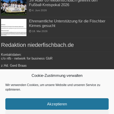
SV Adler 09 Niederfischbach gewinnt den
Fußball-Kreispokal 2026
4. Juni 2026
Ehrenamtliche Unterstützung für die Föschber
Kirmes gesucht
18. Mai 2026
Redaktion niederfischbach.de
Kontaktdaten:
c/o nfb - network for business GbR
z.Hd. Gerd Braas
Konrad-Adenauer-Str. 148
Cookie-Zustimmung verwalten
57572 Niederfischbach
Wir verwenden Cookies, um unsere Website und unseren Service zu
optimieren.
Tel.: 0 27 34 / 479 112
E-Mail: redaktion@niederfischbach.info
Akzeptieren