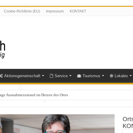
Cookie-Richtlinie (EU)
Impressum
KONTAKT
Aktionsgemeinschaft
Service
Tourismus
Lokales
olle im Bereich Niederfischbach – Zeugen gesucht
Ort
KO