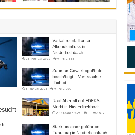
Verkehrsunfall unter
Alkoholeinfluss in
Niederfischbach
13. Februar 2026
0
1,328
Zaun an Gewerbegelände
beschädigt – Verursacher
flüchtet
5. Januar 2026
0
1,089
Raubüberfall auf EDEKA-
Markt in Niederfischbach
esucht
20. Oktober 2025
0
3,577
ich
Stark unsicher geführtes
Fahrzeug in Niederfischbach