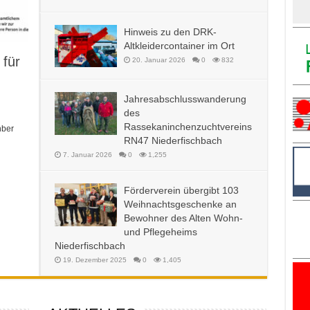
Hinweis zu den DRK-
Altkleidercontainer im Ort
 für
20. Januar 2026
0
832
Jahresabschlusswanderung
des
Rassekaninchenzuchtvereins
hber
RN47 Niederfischbach
7. Januar 2026
0
1,255
Förderverein übergibt 103
Weihnachtsgeschenke an
Bewohner des Alten Wohn-
und Pflegeheims
Niederfischbach
19. Dezember 2025
0
1,405