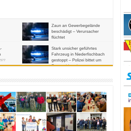
Zaun an Gewerbegelände
beschädigt – Verursacher
flüchtet
5. Januar 2026
0
1,089
-
Stark unsicher geführtes
h
Fahrzeug in Niederfischbach
gestoppt – Polizei bittet um
,577
Zeugenhinweise
23. September 2025
0
2,752