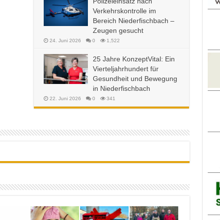
Polizeieinsatz nach
Verkehrskontrolle im
Bereich Niederfischbach –
Zeugen gesucht
24. Juni 2026
0
1,522
25 Jahre KonzeptVital: Ein
Vierteljahrhundert für
Gesundheit und Bewegung
in Niederfischbach
22. Juni 2026
0
341