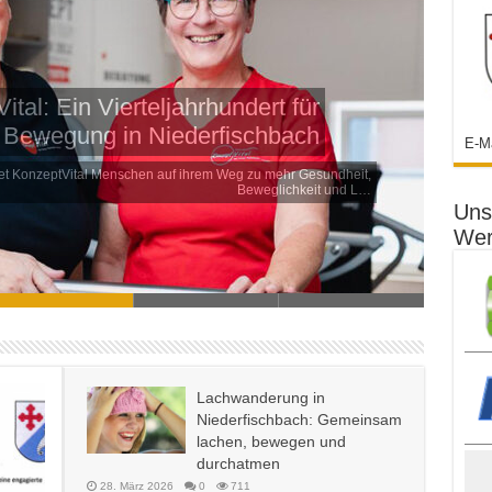
tVital: Ein Vierteljahrhundert für
nd Bewegung in Niederfischbach
E-M
KonzeptVital Menschen auf ihrem Weg zu mehr Gesundheit,
Beweglichkeit und L…
Uns
Wer
Lachwanderung in
Niederfischbach: Gemeinsam
lachen, bewegen und
durchatmen
28. März 2026
0
711