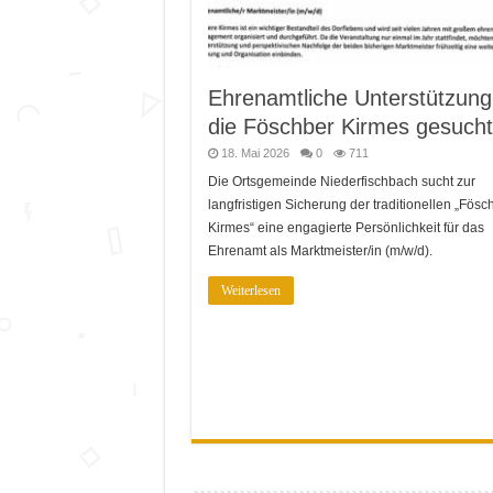
Ehrenamtliche Unterstützung
die Föschber Kirmes gesucht
18. Mai 2026
0
711
Die Ortsgemeinde Niederfischbach sucht zur
langfristigen Sicherung der traditionellen „Fösc
Kirmes“ eine engagierte Persönlichkeit für das
Ehrenamt als Marktmeister/in (m/w/d).
Weiterlesen