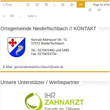
41
« First
...
10
20
30
«
39
40
Page 41 of 54
42
43
»
50
...
Last »
Ortsgemeinde Niederfischbach // KONTAKT
E-Mail:
gemeindeniederfischbach@web.de
Unsere Unterstützer / Werbepartner