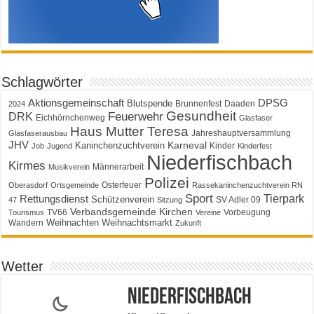
Schlagwörter
Aktionsgemeinschaft
DPSG
Blutspende
Brunnenfest
Daaden
2024
Gesundheit
Feuerwehr
DRK
Eichhörnchenweg
Glasfaser
Haus Mutter Teresa
Jahreshauptversammlung
Glasfaserausbau
JHV
Karneval
Kaninchenzuchtverein
Kinder
Job
Jugend
Kinderfest
Niederfischbach
Kirmes
Männerarbeit
Musikverein
Polizei
Osterfeuer
Oberasdorf
Ortsgemeinde
Rassekaninchenzuchtverein RN
Sport
Tierpark
Rettungsdienst
Schützenverein
SV Adler 09
47
Sitzung
Verbandsgemeinde Kirchen
TV66
Vorbeugung
Tourismus
Vereine
Weihnachten
Weihnachtsmarkt
Wandern
Zukunft
Wetter
Niederfischbach