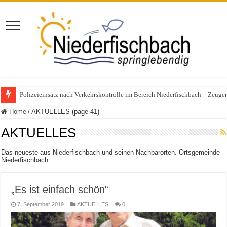
Polizeieinsatz nach Verkehrskontrolle im Bereich Niederfischbach – Zeuge
25 Jahre KonzeptVital: Ein Vierteljahrhundert für Gesundheit und Bewegun
Home
/
AKTUELLES (page 41)
AKTUELLES
Das neueste aus Niederfischbach und seinen Nachbarorten. Ortsgemeinde
Niederfischbach.
„Es ist einfach schön“
7. September 2019
AKTUELLES
0