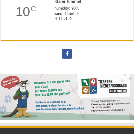
Klarer Himmel
10
C
humidity: 93%
wind: 1km/h E
H 11 • L 9