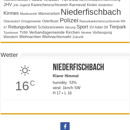
JHV
Karneval
Kaninchenzuchtverein
Kinder
Job
Jugend
Kinderfest
Niederfischbach
Kirmes
Männerarbeit
Musikverein
Polizei
Osterfeuer
Oberasdorf
Ortsgemeinde
Rassekaninchenzuchtverein RN
Sport
Tierpark
Rettungsdienst
Schützenverein
SV Adler 09
47
Sitzung
Verbandsgemeinde Kirchen
TV66
Vorbeugung
Tourismus
Vereine
Weihnachten
Weihnachtsmarkt
Wandern
Zukunft
Wetter
Niederfischbach
Klarer Himmel
16
C
humidity: 53%
wind: 1km/h SW
H 17 • L 16