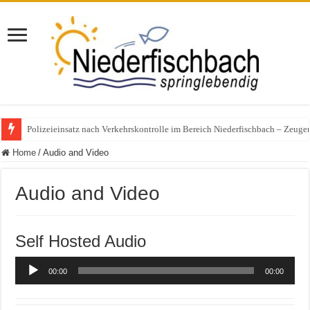
Polizeieinsatz nach Verkehrskontrolle im Bereich Niederfischbach – Zeuge
Home
/
Audio and Video
Audio and Video
Self Hosted Audio
Audio-
00:00
00:00
Player