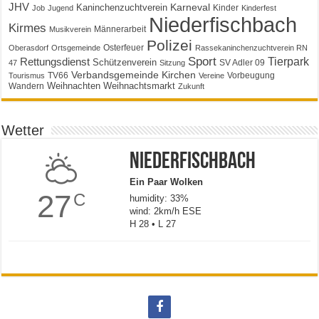
JHV
Karneval
Kaninchenzuchtverein
Kinder
Job
Jugend
Kinderfest
Niederfischbach
Kirmes
Männerarbeit
Musikverein
Polizei
Osterfeuer
Oberasdorf
Ortsgemeinde
Rassekaninchenzuchtverein RN
Sport
Tierpark
Rettungsdienst
Schützenverein
SV Adler 09
47
Sitzung
Verbandsgemeinde Kirchen
TV66
Vorbeugung
Tourismus
Vereine
Weihnachten
Weihnachtsmarkt
Wandern
Zukunft
Wetter
Niederfischbach
Ein Paar Wolken
27
C
humidity: 33%
wind: 2km/h ESE
H 28 • L 27