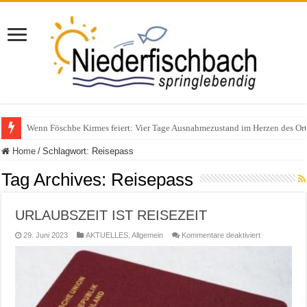
Polizeieinsatz nach Verkehrskontrolle im Bereich Niederfischbach – Zeuge
Home
/
Schlagwort:
Reisepass
Tag Archives:
Reisepass
URLAUBSZEIT IST REISEZEIT
für
29. Juni 2023
AKTUELLES
,
Allgemein
Kommentare deaktiviert
URLAUBSZEI
IST
REISEZEIT