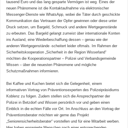
tausend Euro und das lang gesparte Vermögen ist weg. Eines der
neuen Phänomene ist die Kontaktaufnahme via elektronischer
Messenger-Dienste wie WhatsApp, wobei die Täter durch geschickte
Kommunikation das Vertrauen der Opfer gewinnen oder diese unter
Druck setzen, um Bargeld, Schmuck und andere Wertgegenstände
zu erbeuten. Das Bargeld gelangt zumeist über internationale Konten
ins Ausland, eine Wiederbeschaffung dessen – genau wie der
anderen Wertgegenstände -scheitert leider oftmals. Im Rahmen der
Sicherheitskooperation „Sicherheit in der Region Wisserland“
möchten die Kooperationspartner – Polizei und Verbandsgemeinde
Wissen – über die neuesten Phänomene und mögliche
Schutzmaßnahmen informieren.
Bei Kaffee und Kuchen bietet sich die Gelegenheit, einem
informativen Vortrag von Präventionsexperten des Polizeipräsidiums
Koblenz zu folgen. Zudem stellen sich die Ansprechpartner der
Polizei in Betzdorf und Wissen persönlich vor und geben einen
Einblick in die echten Fälle vor Ort. Im Anschluss an den Vortrag der
Präventionsberater möchten wir gerne das Projekt
„Seniorensicherheitsberater“ vorstellen und für eine Mitarbeit werben.
Hier haben engagierte Menschen nach einer entsprechenden