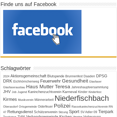
Finde uns auf Facebook
Schlagwörter
Aktionsgemeinschaft
DPSG
Blutspende
Brunnenfest
Daaden
2024
Gesundheit
Feuerwehr
DRK
Eichhörnchenweg
Glasfaser
Haus Mutter Teresa
Jahreshauptversammlung
Glasfaserausbau
JHV
Karneval
Kaninchenzuchtverein
Kinder
Job
Jugend
Kinderfest
Niederfischbach
Kirmes
Männerarbeit
Musikverein
Polizei
Osterfeuer
Oberasdorf
Ortsgemeinde
Rassekaninchenzuchtverein RN
Sport
Tierpark
Rettungsdienst
Schützenverein
SV Adler 09
47
Sitzung
Verbandsgemeinde Kirchen
TV66
Vorbeugung
Tourismus
Vereine