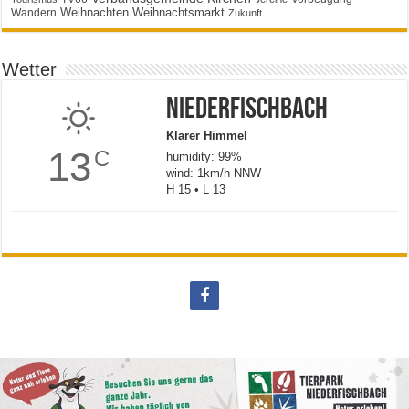
Weihnachten
Weihnachtsmarkt
Wandern
Zukunft
Wetter
Niederfischbach
Klarer Himmel
13
C
humidity: 99%
wind: 1km/h NNW
H 15 • L 13