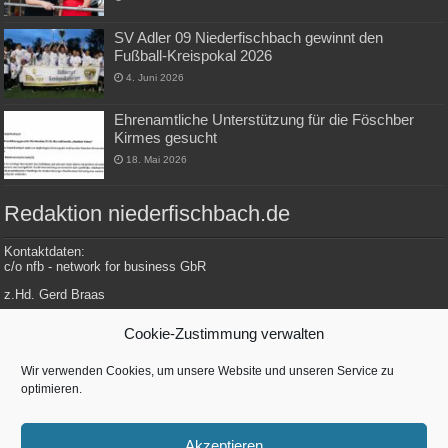
SV Adler 09 Niederfischbach gewinnt den
Fußball-Kreispokal 2026
4. Juni 2026
Ehrenamtliche Unterstützung für die Föschber
Kirmes gesucht
18. Mai 2026
Redaktion niederfischbach.de
Kontaktdaten:
c/o nfb - network for business GbR
z.Hd. Gerd Braas
Konrad-Adenauer-Str. 148
Cookie-Zustimmung verwalten
57572 Niederfischbach
Wir verwenden Cookies, um unsere Website und unseren Service zu
optimieren.
Tel.: 0 27 34 / 479 112
E-Mail: redaktion@niederfischbach.info
Akzeptieren