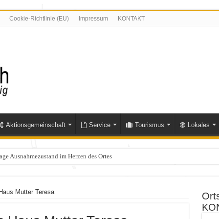
Cookie-Richtlinie (EU)
Impressum
KONTAKT
Aktionsgemeinschaft
Service
Tourismus
Lokales
Tage Ausnahmezustand im Herzen des Ortes
olle im Bereich Niederfischbach – Zeugen gesucht
Haus Mutter Teresa
Ort
KO