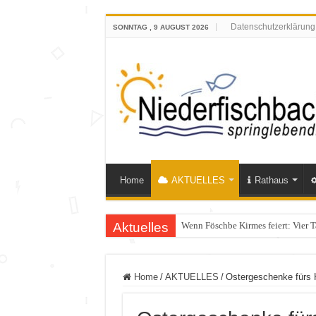
Datenschutzerklärung
SONNTAG , 9 AUGUST 2026
Home
AKTUELLES
Rathaus
Aktuelles
Wenn Föschbe Kirmes feiert: Vier 
Polizeieinsatz nach Verkehrskontr
Home
/
AKTUELLES
/
Ostergeschenke fürs 