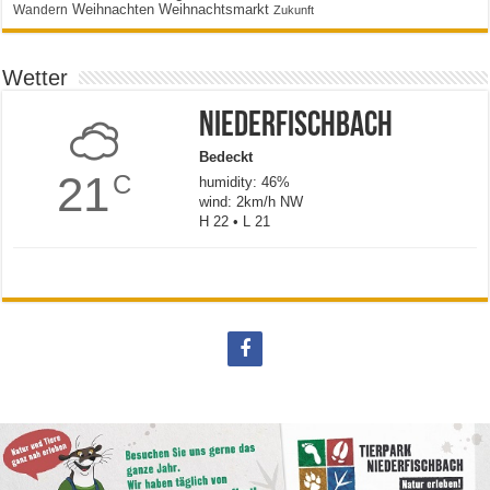
Weihnachten
Weihnachtsmarkt
Wandern
Zukunft
Wetter
Niederfischbach
Bedeckt
21
C
humidity: 46%
wind: 2km/h NW
H 22 • L 21