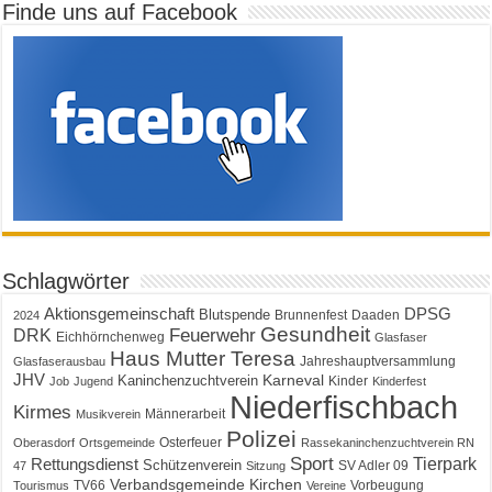
Finde uns auf Facebook
Schlagwörter
Aktionsgemeinschaft
DPSG
Blutspende
Brunnenfest
Daaden
2024
Gesundheit
Feuerwehr
DRK
Eichhörnchenweg
Glasfaser
Haus Mutter Teresa
Jahreshauptversammlung
Glasfaserausbau
JHV
Karneval
Kaninchenzuchtverein
Kinder
Job
Jugend
Kinderfest
Niederfischbach
Kirmes
Männerarbeit
Musikverein
Polizei
Osterfeuer
Oberasdorf
Ortsgemeinde
Rassekaninchenzuchtverein RN
Sport
Tierpark
Rettungsdienst
Schützenverein
SV Adler 09
47
Sitzung
Verbandsgemeinde Kirchen
TV66
Vorbeugung
Tourismus
Vereine