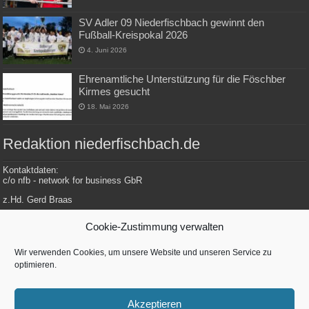
SV Adler 09 Niederfischbach gewinnt den
Fußball-Kreispokal 2026
4. Juni 2026
Ehrenamtliche Unterstützung für die Föschber
Kirmes gesucht
18. Mai 2026
Redaktion niederfischbach.de
Kontaktdaten:
c/o nfb - network for business GbR
z.Hd. Gerd Braas
Konrad-Adenauer-Str. 148
Cookie-Zustimmung verwalten
57572 Niederfischbach
Wir verwenden Cookies, um unsere Website und unseren Service zu
optimieren.
Tel.: 0 27 34 / 479 112
E-Mail: redaktion@niederfischbach.info
Akzeptieren