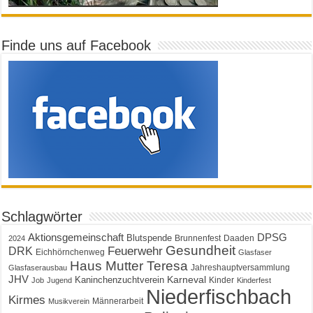
Finde uns auf Facebook
Schlagwörter
Aktionsgemeinschaft
DPSG
Blutspende
Brunnenfest
Daaden
2024
Gesundheit
Feuerwehr
DRK
Eichhörnchenweg
Glasfaser
Haus Mutter Teresa
Jahreshauptversammlung
Glasfaserausbau
JHV
Karneval
Kaninchenzuchtverein
Kinder
Job
Jugend
Kinderfest
Niederfischbach
Kirmes
Männerarbeit
Musikverein