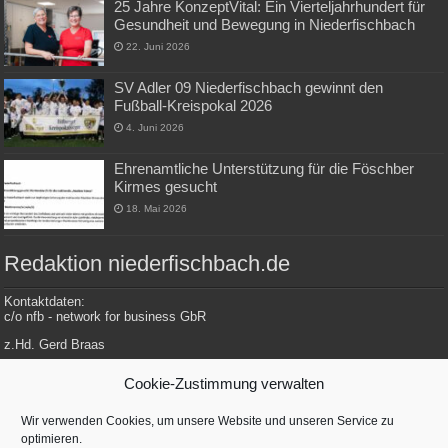
25 Jahre KonzeptVital: Ein Vierteljahrhundert für
Gesundheit und Bewegung in Niederfischbach
22. Juni 2026
SV Adler 09 Niederfischbach gewinnt den
Fußball-Kreispokal 2026
4. Juni 2026
Ehrenamtliche Unterstützung für die Föschber
Kirmes gesucht
18. Mai 2026
Redaktion niederfischbach.de
Kontaktdaten:
c/o nfb - network for business GbR
z.Hd. Gerd Braas
Konrad-Adenauer-Str. 148
Cookie-Zustimmung verwalten
57572 Niederfischbach
Wir verwenden Cookies, um unsere Website und unseren Service zu
optimieren.
Tel.: 0 27 34 / 479 112