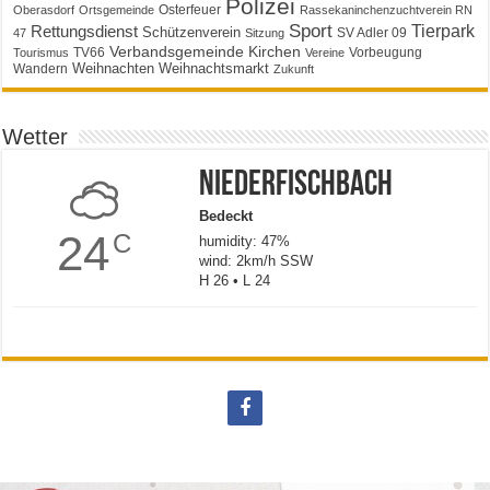
Polizei
Osterfeuer
Oberasdorf
Ortsgemeinde
Rassekaninchenzuchtverein RN
Sport
Tierpark
Rettungsdienst
Schützenverein
SV Adler 09
47
Sitzung
Verbandsgemeinde Kirchen
TV66
Vorbeugung
Tourismus
Vereine
Weihnachten
Weihnachtsmarkt
Wandern
Zukunft
Wetter
Niederfischbach
Bedeckt
24
C
humidity: 47%
wind: 2km/h SSW
H 26 • L 24