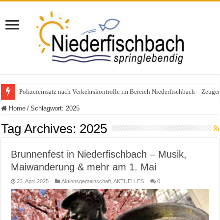
Polizeieinsatz nach Verkehrskontrolle im Bereich Niederfischbach – Zeuge
Home
/
Schlagwort:
2025
Tag Archives:
2025
Brunnenfest in Niederfischbach – Musik,
Maiwanderung & mehr am 1. Mai
23. April 2025
Aktionsgemeinschaft
,
AKTUELLES
0