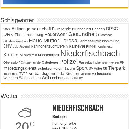
Schlagwörter
Aktionsgemeinschaft
DPSG
Blutspende
Brunnenfest
Daaden
2024
Gesundheit
Feuerwehr
DRK
Eichhörnchenweg
Glasfaser
Haus Mutter Teresa
Jahreshauptversammlung
Glasfaserausbau
JHV
Karneval
Kaninchenzuchtverein
Kinder
Job
Jugend
Kinderfest
Niederfischbach
Kirmes
Männerarbeit
Musikverein
Polizei
Osterfeuer
Oberasdorf
Ortsgemeinde
Rassekaninchenzuchtverein RN
Sport
Tierpark
Rettungsdienst
Schützenverein
SV Adler 09
47
Sitzung
Verbandsgemeinde Kirchen
TV66
Vorbeugung
Tourismus
Vereine
Weihnachten
Weihnachtsmarkt
Wandern
Zukunft
Wetter
Niederfischbach
Bedeckt
20
C
humidity: 54%
wind: 1km/h W