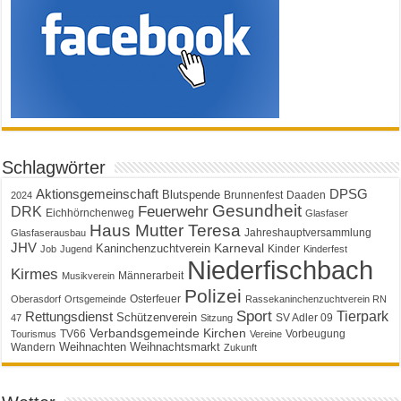
Schlagwörter
Aktionsgemeinschaft
DPSG
Blutspende
Brunnenfest
Daaden
2024
Gesundheit
Feuerwehr
DRK
Eichhörnchenweg
Glasfaser
Haus Mutter Teresa
Jahreshauptversammlung
Glasfaserausbau
JHV
Karneval
Kaninchenzuchtverein
Kinder
Job
Jugend
Kinderfest
Niederfischbach
Kirmes
Männerarbeit
Musikverein
Polizei
Osterfeuer
Oberasdorf
Ortsgemeinde
Rassekaninchenzuchtverein RN
Sport
Tierpark
Rettungsdienst
Schützenverein
SV Adler 09
47
Sitzung
Verbandsgemeinde Kirchen
TV66
Vorbeugung
Tourismus
Vereine
Weihnachten
Weihnachtsmarkt
Wandern
Zukunft