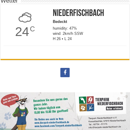
Wetter
Niederfischbach
Bedeckt
24
C
humidity: 47%
wind: 2km/h SSW
H 26 • L 24