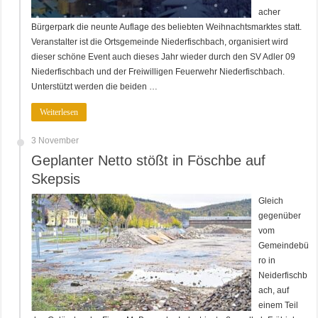
acher
Bürgerpark die neunte Auflage des beliebten Weihnachtsmarktes statt.
Veranstalter ist die Ortsgemeinde Niederfischbach, organisiert wird
dieser schöne Event auch dieses Jahr wieder durch den SV Adler 09
Niederfischbach und der Freiwilligen Feuerwehr Niederfischbach.
Unterstützt werden die beiden …
Weiterlesen
3 November
Geplanter Netto stößt in Föschbe auf
Skepsis
Gleich
gegenüber
vom
Gemeindebü
ro in
Neiderfischb
ach, auf
einem Teil