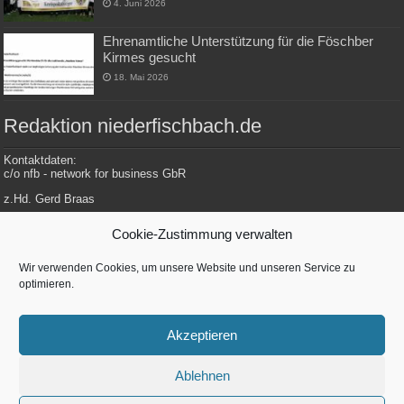
4. Juni 2026
Ehrenamtliche Unterstützung für die Föschber
Kirmes gesucht
18. Mai 2026
Redaktion niederfischbach.de
Kontaktdaten:
c/o nfb - network for business GbR
z.Hd. Gerd Braas
Konrad-Adenauer-Str. 148
Cookie-Zustimmung verwalten
57572 Niederfischbach
Wir verwenden Cookies, um unsere Website und unseren Service zu
optimieren.
Tel.: 0 27 34 / 479 112
E-Mail: redaktion@niederfischbach.info
Akzeptieren
Ablehnen
Betreut von
nfb - network for business GbR
| Konrad-Adenenauer-Str. 148 |
57572 Niederfischbach