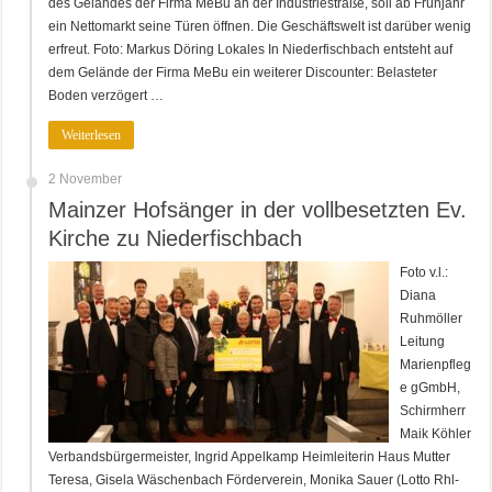
des Geländes der Firma MeBu an der Industriestraße, soll ab Frühjahr
ein Nettomarkt seine Türen öffnen. Die Geschäftswelt ist darüber wenig
erfreut. Foto: Markus Döring Lokales In Niederfischbach entsteht auf
dem Gelände der Firma MeBu ein weiterer Discounter: Belasteter
Boden verzögert …
Weiterlesen
2 November
Mainzer Hofsänger in der vollbesetzten Ev.
Kirche zu Niederfischbach
Foto v.l.:
Diana
Ruhmöller
Leitung
Marienpfleg
e gGmbH,
Schirmherr
Maik Köhler
Verbandsbürgermeister, Ingrid Appelkamp Heimleiterin Haus Mutter
Teresa, Gisela Wäschenbach Förderverein, Monika Sauer (Lotto Rhl-