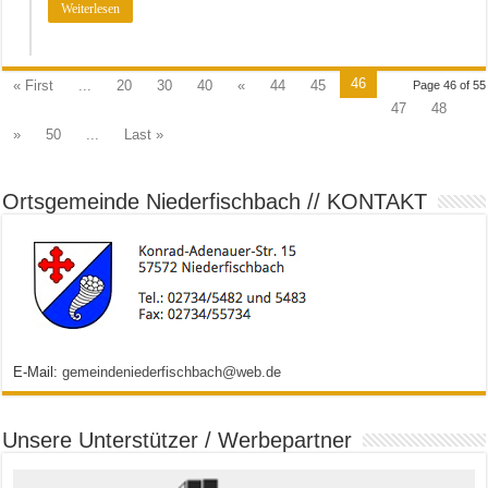
Weiterlesen
46
« First
...
20
30
40
«
44
45
Page 46 of 55
47
48
»
50
...
Last »
Ortsgemeinde Niederfischbach // KONTAKT
E-Mail:
gemeindeniederfischbach@web.de
Unsere Unterstützer / Werbepartner