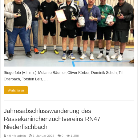
Siegerfoto (v. l. n. r.): Melanie Bäumer, Oliver Körber, Dominik Schuh, Till
Otterbach, Torsten Leis, …
Weiterlesen
Jahresabschlusswanderung des
Rassekaninchenzuchtvereins RN47
Niederfischbach
nifi-nfb-admin
7. Januar 2026
0
1,256