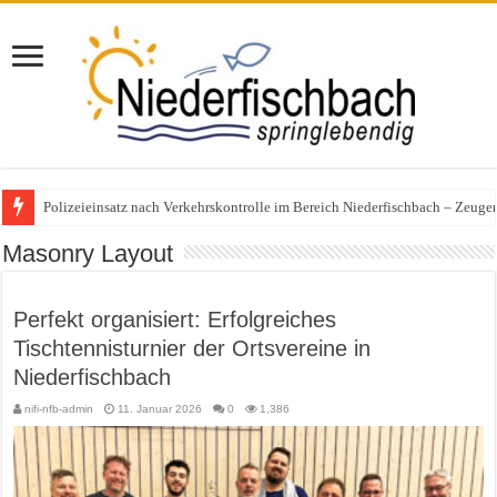
Polizeieinsatz nach Verkehrskontrolle im Bereich Niederfischbach – Zeuge
Masonry Layout
Perfekt organisiert: Erfolgreiches
Tischtennisturnier der Ortsvereine in
Niederfischbach
nifi-nfb-admin
11. Januar 2026
0
1,386