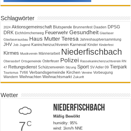
Schlagwörter
Aktionsgemeinschaft
DPSG
Blutspende
Brunnenfest
Daaden
2024
Gesundheit
Feuerwehr
DRK
Eichhörnchenweg
Glasfaser
Haus Mutter Teresa
Jahreshauptversammlung
Glasfaserausbau
JHV
Karneval
Kaninchenzuchtverein
Kinder
Job
Jugend
Kinderfest
Niederfischbach
Kirmes
Männerarbeit
Musikverein
Polizei
Osterfeuer
Oberasdorf
Ortsgemeinde
Rassekaninchenzuchtverein RN
Sport
Tierpark
Rettungsdienst
Schützenverein
SV Adler 09
47
Sitzung
Verbandsgemeinde Kirchen
TV66
Vorbeugung
Tourismus
Vereine
Weihnachten
Weihnachtsmarkt
Wandern
Zukunft
Wetter
Niederfischbach
Mäßig Bewölkt
7
C
humidity: 95%
wind: 1km/h NNE