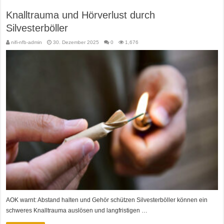
Knalltrauma und Hörverlust durch
Silvesterböller
nifi-nfb-admin
30. Dezember 2025
0
1,676
AOK warnt: Abstand halten und Gehör schützen Silvesterböller können ein
schweres Knalltrauma auslösen und langfristigen …