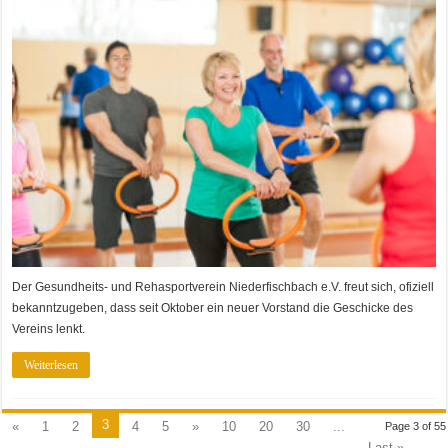
Der Gesundheits- und Rehasportverein Niederfischbach e.V. freut sich, ofiziell
bekanntzugeben, dass seit Oktober ein neuer Vorstand die Geschicke des
Vereins lenkt.
Weiterlesen
3
«
1
2
4
5
»
10
20
30
...
Page 3 of 55
Last »