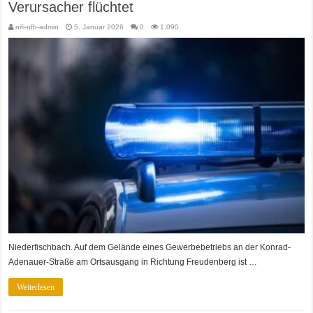
Verursacher flüchtet
nifi-nfb-admin
5. Januar 2026
0
1,090
Niederfischbach. Auf dem Gelände eines Gewerbebetriebs an der Konrad-
Adenauer-Straße am Ortsausgang in Richtung Freudenberg ist …
Weiterlesen