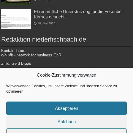
Ehrenamtliche Unterstützung für die Föschber
Kirmes gesucht
18. Mai 2026
Redaktion niederfischbach.de
Kontaktdaten:
c/o nfb - network for business GbR
z.Hd. Gerd Braas
Konrad-Adenauer-Str. 148
Cookie-Zustimmung verwalten
57572 Niederfischbach
Wir verwenden Cookies, um unsere Website und unseren Service zu
optimieren.
Tel.: 0 27 34 / 479 112
E-Mail: redaktion@niederfischbach.info
Akzeptieren
Ablehnen
Betreut von
nfb - network for business GbR
| Konrad-Adenenauer-Str. 148 |
57572 Niederfischbach