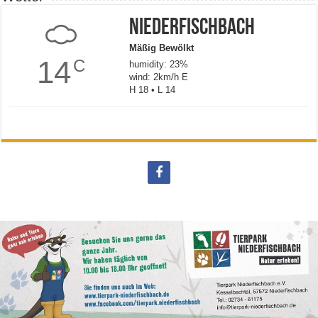
Niederfischbach
Mäßig Bewölkt
14
C
humidity: 23%
wind: 2km/h E
H 18 • L 14