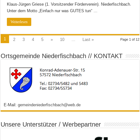
Klaus-Jürgen Griese (1. Vorsitzender Förderverein). Niederfischbach.
Unter dem Motto „Einfach nur was GUTES tun“ …
Weiterlesen
1
2
3
4
5
»
10
...
Last »
Page 1 of 12
Ortsgemeinde Niederfischbach // KONTAKT
E-Mail:
gemeindeniederfischbach@web.de
Unsere Unterstützer / Werbepartner