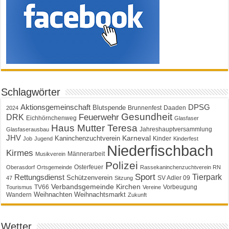
Schlagwörter
Aktionsgemeinschaft
DPSG
Blutspende
Brunnenfest
Daaden
2024
Gesundheit
Feuerwehr
DRK
Eichhörnchenweg
Glasfaser
Haus Mutter Teresa
Jahreshauptversammlung
Glasfaserausbau
JHV
Karneval
Kaninchenzuchtverein
Kinder
Job
Jugend
Kinderfest
Niederfischbach
Kirmes
Männerarbeit
Musikverein
Polizei
Osterfeuer
Oberasdorf
Ortsgemeinde
Rassekaninchenzuchtverein RN
Sport
Tierpark
Rettungsdienst
Schützenverein
SV Adler 09
47
Sitzung
Verbandsgemeinde Kirchen
TV66
Vorbeugung
Tourismus
Vereine
Weihnachten
Weihnachtsmarkt
Wandern
Zukunft
Wetter