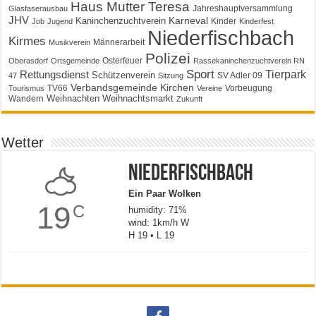
Haus Mutter Teresa
Jahreshauptversammlung
Glasfaserausbau
JHV
Karneval
Kaninchenzuchtverein
Kinder
Job
Jugend
Kinderfest
Niederfischbach
Kirmes
Männerarbeit
Musikverein
Polizei
Osterfeuer
Oberasdorf
Ortsgemeinde
Rassekaninchenzuchtverein RN
Sport
Tierpark
Rettungsdienst
Schützenverein
SV Adler 09
47
Sitzung
Verbandsgemeinde Kirchen
TV66
Vorbeugung
Tourismus
Vereine
Weihnachten
Weihnachtsmarkt
Wandern
Zukunft
Wetter
Niederfischbach
Ein Paar Wolken
19
C
humidity: 71%
wind: 1km/h W
H 19 • L 19