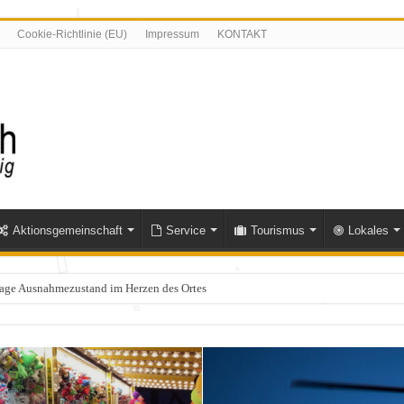
Cookie-Richtlinie (EU)
Impressum
KONTAKT
Aktionsgemeinschaft
Service
Tourismus
Lokales
Tage Ausnahmezustand im Herzen des Ortes
olle im Bereich Niederfischbach – Zeugen gesucht