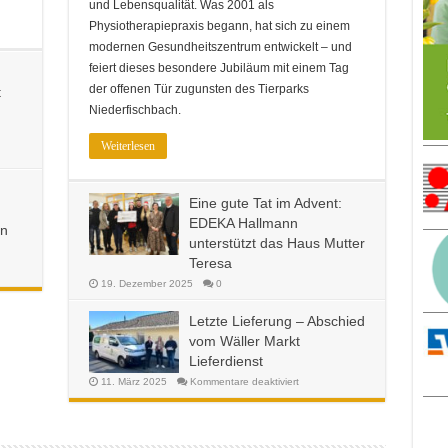
und Lebensqualität. Was 2001 als
Physiotherapiepraxis begann, hat sich zu einem
modernen Gesundheitszentrum entwickelt – und
feiert dieses besondere Jubiläum mit einem Tag
der offenen Tür zugunsten des Tierparks
t
Niederfischbach.
Weiterlesen
Eine gute Tat im Advent:
EDEKA Hallmann
en
unterstützt das Haus Mutter
Teresa
19. Dezember 2025
0
Letzte Lieferung – Abschied
vom Wäller Markt
Lieferdienst
für
11. März 2025
Kommentare deaktiviert
Letzte
Lieferung
–
Abschied
vom
Wäller