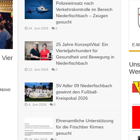
Polizeieinsatz nach
Verkehrskontrolle im Bereich
Niederfischbach – Zeugen
gesucht
24. Juni 2026
0
25 Jahre KonzeptVital: Ein
E-M
Vierteljahrhundert für
 Vier
Gesundheit und Bewegung in
Niederfischbach
Uns
22. Juni 2026
0
Wer
SV Adler 09 Niederfischbach
ktplatz
gewinnt den Fußball-
Kreispokal 2026
4. Juni 2026
0
Ehrenamtliche Unterstützung
für die Föschber Kirmes
gesucht
18. Mai 2026
0