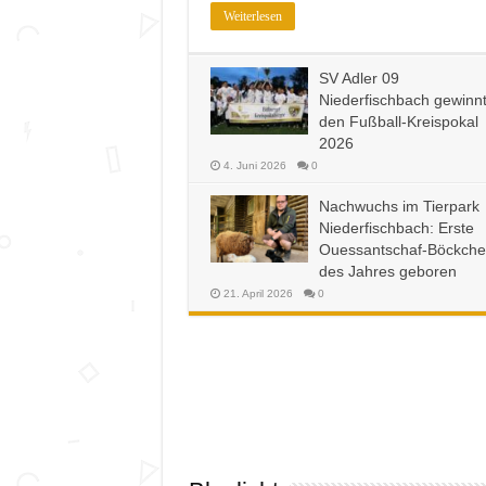
Weiterlesen
SV Adler 09
Niederfischbach gewinn
den Fußball-Kreispokal
2026
4. Juni 2026
0
Nachwuchs im Tierpark
Niederfischbach: Erste
Ouessantschaf-Böckch
des Jahres geboren
21. April 2026
0