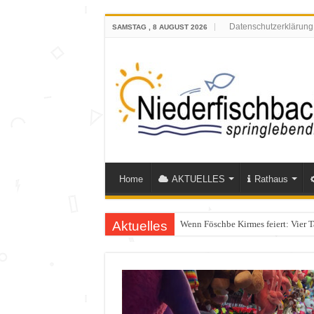
Datenschutzerklärung
SAMSTAG , 8 AUGUST 2026
Home
AKTUELLES
Rathaus
Aktuelles
Wenn Föschbe Kirmes feiert: Vier 
Polizeieinsatz nach Verkehrskontr