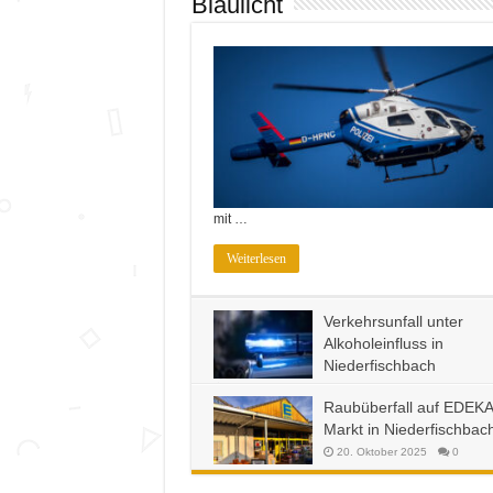
Blaulicht
mit …
Weiterlesen
Verkehrsunfall unter
Alkoholeinfluss in
Niederfischbach
13. Februar 2026
0
Raubüberfall auf EDEKA
Markt in Niederfischbac
20. Oktober 2025
0