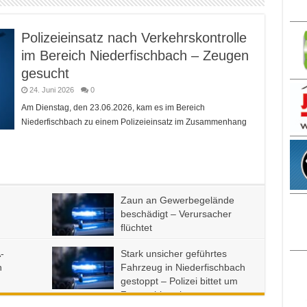
Markt
Lieferdienst
Polizeieinsatz nach Verkehrskontrolle
im Bereich Niederfischbach – Zeugen
gesucht
24. Juni 2026
0
Am Dienstag, den 23.06.2026, kam es im Bereich
Niederfischbach zu einem Polizeieinsatz im Zusammenhang
Zaun an Gewerbegelände
beschädigt – Verursacher
flüchtet
5. Januar 2026
0
-
Stark unsicher geführtes
h
Fahrzeug in Niederfischbach
gestoppt – Polizei bittet um
Zeugenhinweise