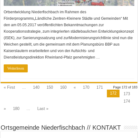
Ortsentwicklung Niederfischbach im Rahmen des
Förderprogramms„Ländliche Zentren-Kleinere Städte und Gemeinden“ Mit
den am 05.05.2017 veröffentlichten Bekanntmachungen zur
Kooperationsstrategie, zum integrierten städtebaulichen Entwicklungskonzept
(ISEK), zur Sanierungssatzung und zurModernisierungsrichtlinie sind nun die
Weichen gestellt, um die gemeinsam mit dem Planungsbüro BBP aus
Kaiserslautern erarbeiteten und von der Aufsichts- und
Dienstleistungsdirektion Rheinland-Pfalz genehmigten …
Weiterlesen
« First
...
140
150
160
«
170
171
Page 172 of 183
172
173
174
»
180
...
Last »
Ortsgemeinde Niederfischbach // KONTAKT