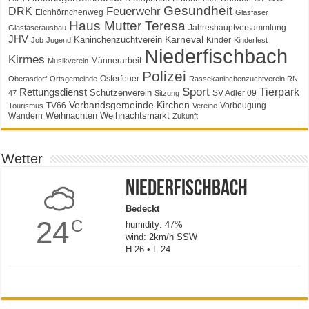
Gesundheit
Feuerwehr
DRK
Eichhörnchenweg
Glasfaser
Haus Mutter Teresa
Jahreshauptversammlung
Glasfaserausbau
JHV
Karneval
Kaninchenzuchtverein
Kinder
Job
Jugend
Kinderfest
Niederfischbach
Kirmes
Männerarbeit
Musikverein
Polizei
Osterfeuer
Oberasdorf
Ortsgemeinde
Rassekaninchenzuchtverein RN
Sport
Tierpark
Rettungsdienst
Schützenverein
SV Adler 09
47
Sitzung
Verbandsgemeinde Kirchen
TV66
Vorbeugung
Tourismus
Vereine
Weihnachten
Weihnachtsmarkt
Wandern
Zukunft
Wetter
Niederfischbach
Bedeckt
24
C
humidity: 47%
wind: 2km/h SSW
H 26 • L 24