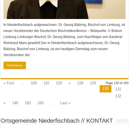
In Niederfischbach aufgewachsen: Dr. Georg Bätzing, Bischof von Limburg, ist
neuer Vorsitzender der Deutschen Bischofskonferenz – Bildquelle: © Bistum
Limburg Limburger Bischof, Dr. Georg Bätzing, zum Nachfolger von Kardinal
Reinhard Marx gewählt Der in Niederfischbach aufgewachsene, Dr. Georg
Bätzing, Bischof von Limburg, ist am heutigen Dienstag zum neuen
Vorsitzenden der …
Weiterlesen
« First
...
100
110
120
«
128
129
Page 130 of 183
130
131
132
»
140
150
160
...
Last »
Ortsgemeinde Niederfischbach // KONTAKT