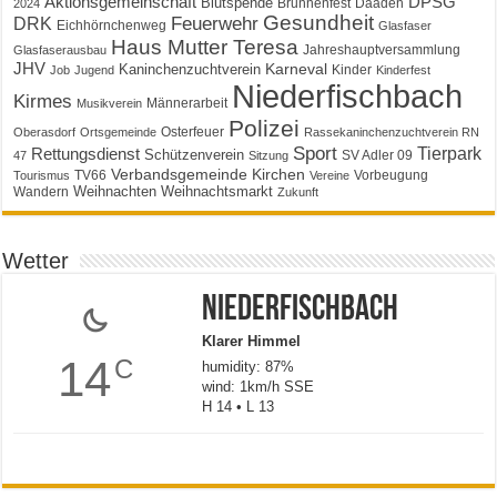
Aktionsgemeinschaft
DPSG
Blutspende
Brunnenfest
Daaden
2024
Gesundheit
Feuerwehr
DRK
Eichhörnchenweg
Glasfaser
Haus Mutter Teresa
Jahreshauptversammlung
Glasfaserausbau
JHV
Karneval
Kaninchenzuchtverein
Kinder
Job
Jugend
Kinderfest
Niederfischbach
Kirmes
Männerarbeit
Musikverein
Polizei
Osterfeuer
Oberasdorf
Ortsgemeinde
Rassekaninchenzuchtverein RN
Sport
Tierpark
Rettungsdienst
Schützenverein
SV Adler 09
47
Sitzung
Verbandsgemeinde Kirchen
TV66
Vorbeugung
Tourismus
Vereine
Weihnachten
Weihnachtsmarkt
Wandern
Zukunft
Wetter
Niederfischbach
Klarer Himmel
14
C
humidity: 87%
wind: 1km/h SSE
H 14 • L 13