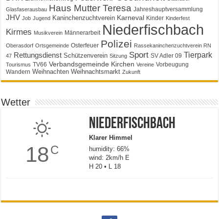
Haus Mutter Teresa
Jahreshauptversammlung
Glasfaserausbau
JHV
Karneval
Kaninchenzuchtverein
Kinder
Job
Jugend
Kinderfest
Niederfischbach
Kirmes
Männerarbeit
Musikverein
Polizei
Osterfeuer
Oberasdorf
Ortsgemeinde
Rassekaninchenzuchtverein RN
Sport
Tierpark
Rettungsdienst
Schützenverein
SV Adler 09
47
Sitzung
Verbandsgemeinde Kirchen
TV66
Vorbeugung
Tourismus
Vereine
Weihnachten
Weihnachtsmarkt
Wandern
Zukunft
Wetter
Niederfischbach
Klarer Himmel
18
C
humidity: 66%
wind: 2km/h E
H 20 • L 18