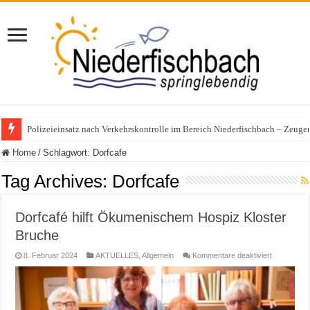
Polizeieinsatz nach Verkehrskontrolle im Bereich Niederfischbach – Zeuge
Home
/
Schlagwort:
Dorfcafe
Tag Archives:
Dorfcafe
Dorfcafé hilft Ökumenischem Hospiz Kloster
Bruche
für
8. Februar 2024
AKTUELLES
,
Allgemein
Kommentare deaktiviert
Dorfcafé
hilft
Ökumenis
Hospiz
Kloster
Bruche