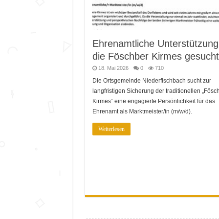
Ehrenamtliche Unterstützung
die Föschber Kirmes gesucht
18. Mai 2026
0
710
Die Ortsgemeinde Niederfischbach sucht zur
langfristigen Sicherung der traditionellen „Fösc
Kirmes“ eine engagierte Persönlichkeit für das
Ehrenamt als Marktmeister/in (m/w/d).
Weiterlesen