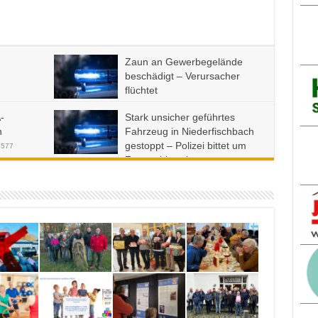
Zaun an Gewerbegelände
beschädigt – Verursacher
flüchtet
5. Januar 2026
0
1,089
-
Stark unsicher geführtes
h
Fahrzeug in Niederfischbach
gestoppt – Polizei bittet um
,577
Zeugenhinweise
23. September 2025
0
2,751