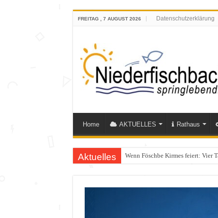
Datenschutzerklärung
FREITAG , 7 AUGUST 2026
Home
AKTUELLES
Rathaus
Aktuelles
Wenn Föschbe Kirmes feiert: Vier 
Polizeieinsatz nach Verkehrskontr