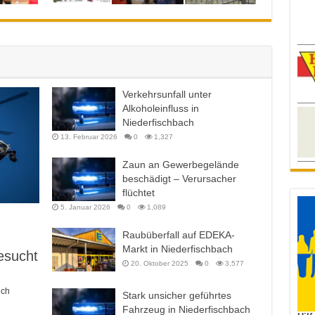
Verkehrsunfall unter
Alkoholeinfluss in
Niederfischbach
13. Februar 2026
0
1,327
Zaun an Gewerbegelände
beschädigt – Verursacher
flüchtet
5. Januar 2026
0
1,089
Raubüberfall auf EDEKA-
Markt in Niederfischbach
esucht
20. Oktober 2025
0
3,577
ich
Stark unsicher geführtes
Fahrzeug in Niederfischbach