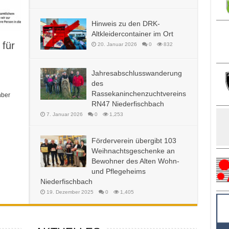
Hinweis zu den DRK-
Altkleidercontainer im Ort
 für
20. Januar 2026
0
832
Jahresabschlusswanderung
des
Rassekaninchenzuchtvereins
hber
RN47 Niederfischbach
7. Januar 2026
0
1,253
Förderverein übergibt 103
Weihnachtsgeschenke an
Bewohner des Alten Wohn-
und Pflegeheims
Niederfischbach
19. Dezember 2025
0
1,405