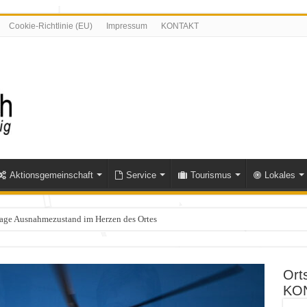
Cookie-Richtlinie (EU)
Impressum
KONTAKT
Aktionsgemeinschaft
Service
Tourismus
Lokales
Tage Ausnahmezustand im Herzen des Ortes
olle im Bereich Niederfischbach – Zeugen gesucht
Ort
KO