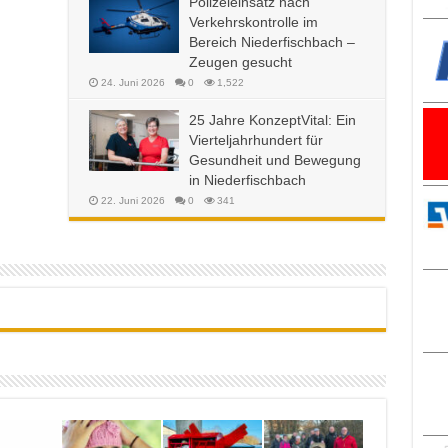
Polizeieinsatz nach
Verkehrskontrolle im
Bereich Niederfischbach –
Zeugen gesucht
24. Juni 2026
0
1,522
25 Jahre KonzeptVital: Ein
Vierteljahrhundert für
Gesundheit und Bewegung
in Niederfischbach
22. Juni 2026
0
341