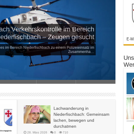
tVital: Ein Vierteljahrhundert für
nd Bewegung in Niederfischbach
E-M
KonzeptVital Menschen auf ihrem Weg zu mehr Gesundheit,
Beweglichkeit und L…
Uns
Wer
Lachwanderung in
Niederfischbach: Gemeinsam
lachen, bewegen und
durchatmen
28. März 2026
0
710