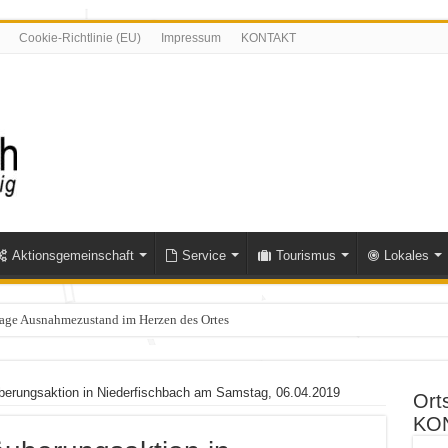
Cookie-Richtlinie (EU)
Impressum
KONTAKT
Aktionsgemeinschaft
Service
Tourismus
Lokales
olle im Bereich Niederfischbach – Zeugen gesucht
rungsaktion in Niederfischbach am Samstag, 06.04.2019
Ort
KO