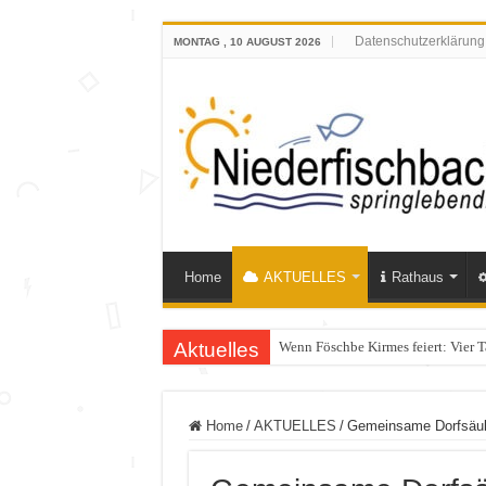
Datenschutzerklärung
MONTAG , 10 AUGUST 2026
Home
AKTUELLES
Rathaus
Aktuelles
Polizeieinsatz nach Verkehrskontr
Home
/
AKTUELLES
/
Gemeinsame Dorfsäube