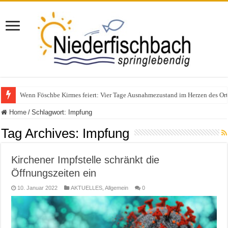
Polizeieinsatz nach Verkehrskontrolle im Bereich Niederfischbach – Zeuge
Home
/
Schlagwort:
Impfung
Tag Archives:
Impfung
Kirchener Impfstelle schränkt die
Öffnungszeiten ein
10. Januar 2022
AKTUELLES
,
Allgemein
0